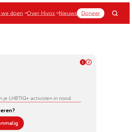
 we doen
Over Hivos
Nieuws
Doneer
1
2
n je LHBTIQ+ activisten in nood.
neren?
enmalig