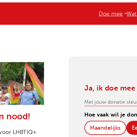
Doe mee
Wat
Ja, ik doe mee
Met jouw donatie steu
Hoe vaak wil je do
in nood!
Maandelijks
E
 voor LHBTIQ+