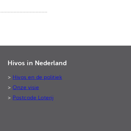
Hivos in Nederland
>
Hivos en de politiek
>
Onze visie
>
Postcode Loterij