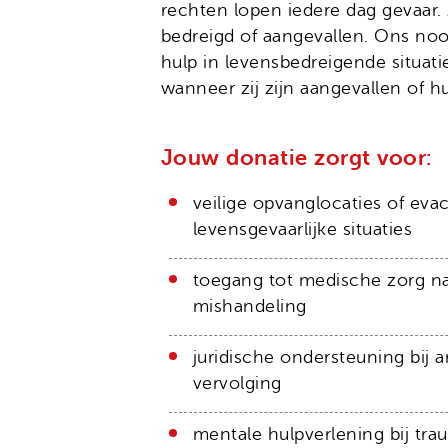
rechten lopen iedere dag gevaar. 
Onze organisatie
Moedige mensen
Hivos in je testament
bedreigd of aangevallen. Ons noo
Onze successen
Noodfonds voor activisten
hulp in levensbedreigende situati
Jaarverslag
wanneer zij zijn aangevallen of hu
Veelgestelde vragen
Jouw donatie zorgt voor:
Contact
veilige opvanglocaties of evac
levensgevaarlijke situaties
toegang tot medische zorg n
mishandeling
juridische ondersteuning bij ar
vervolging
mentale hulpverlening bij tra