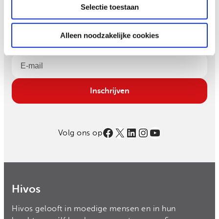
Selectie toestaan
Schrijf je in en ontvang iedere maand verhalen van
moedige mensen in je mailbox.
Alleen noodzakelijke cookies
Email
Inschrijven
Facebook
X
LinkedIn
Instagram
YouTube
Volg ons op
Hivos
Hivos gelooft in moedige mensen en in hun