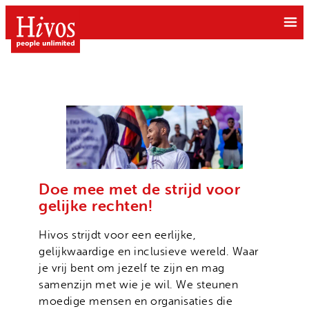
Ga
naar
de
inhoud
Doe mee
Doneer
Doe mee met de strijd voor
Wat we doen
gelijke rechten!
Kom in actie
Free to be Me
Grote gift
Hivos strijdt voor een eerlijke,
Over Hivos
Gendergelijkheid
gelijkwaardige en inclusieve wereld. Waar
Geven als bedrijf
Onze visie
je vrij bent om jezelf te zijn en mag
Klimaatrechtvaardigheid
Belastingvrij schenken
samenzijn met wie je wil. We steunen
Onze organisatie
Moedige mensen
moedige mensen en organisaties die
Hivos in je testament