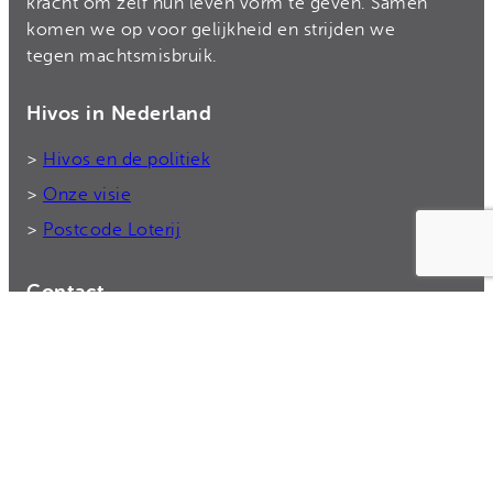
kracht om zélf hun leven vorm te geven. Samen
komen we op voor gelijkheid en strijden we
tegen machtsmisbruik.
Hivos in Nederland
>
Hivos en de politiek
>
Onze visie
>
Postcode Loterij
Contact
Bel ons: 070 – 3765500
Rekeningnummer: NL50 TRIO 0338 7775 55
E-mail:
donateurs@hivos.nl
>
Contact en donateursservice