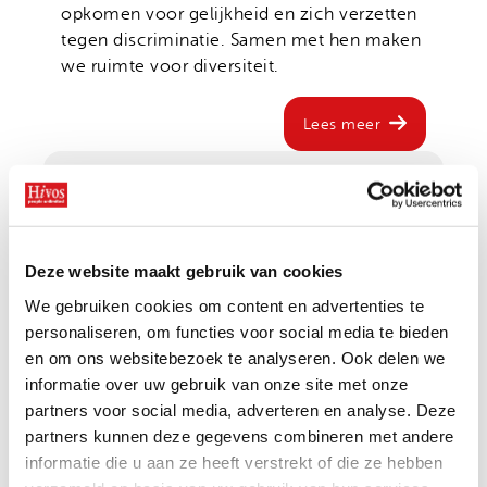
Onze successen
opkomen voor gelijkheid en zich verzetten
Noodfonds voor activisten
tegen discriminatie. Samen met hen maken
Jaarverslag
we ruimte voor diversiteit.
Veelgestelde vragen
Contact
Lees meer
1
2
Ja, ik doe mee
Deze website maakt gebruik van cookies
Met jouw donatie steun je moedige mensen
die opkomen voor gelijkheid.
We gebruiken cookies om content en advertenties te
personaliseren, om functies voor social media te bieden
Hoe vaak wil je doneren?
en om ons websitebezoek te analyseren. Ook delen we
informatie over uw gebruik van onze site met onze
Maandelijks
Eenmalig
partners voor social media, adverteren en analyse. Deze
partners kunnen deze gegevens combineren met andere
Kies een bedrag
*
informatie die u aan ze heeft verstrekt of die ze hebben
6
10
15
ander bedrag