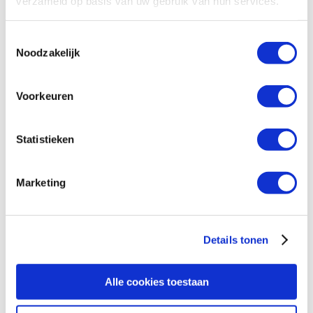
verzameld op basis van uw gebruik van hun services.
Rekeningnummer (IBAN)
Toestemmingsselectie
Noodzakelijk
Voorkeuren
Statistieken
Waarom vraagt Hivos om mijn vaste
Marketing
steun?
Kan ik ook direct geld overmaken?
Details tonen
Alle cookies toestaan
Blijf op de hoogte