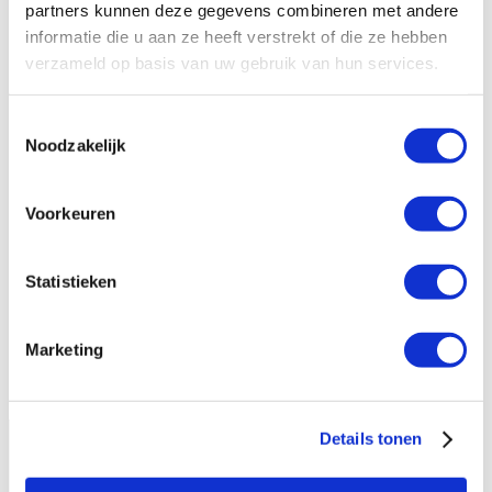
partners kunnen deze gegevens combineren met andere
Rekeningnummer (IBAN)
informatie die u aan ze heeft verstrekt of die ze hebben
verzameld op basis van uw gebruik van hun services.
Toestemmingsselectie
Noodzakelijk
Voorkeuren
Waarom vraagt Hivos om mijn vaste
Statistieken
steun?
Kan ik ook direct geld overmaken?
Marketing
Details tonen
Hivos