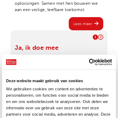
Onze successen
oplossingen. Samen met hen bouwen we
Noodfonds voor activisten
aan een veilige, leefbare toekomst.
Jaarverslag
Veelgestelde vragen
Lees meer
Contact
1
2
Ja, ik doe mee
Met jouw donatie steun je moedige mensen
die opkomen voor klimaatrechtvaardigheid.
Hoe vaak wil je doneren?
Deze website maakt gebruik van cookies
Maandelijks
Eenmalig
We gebruiken cookies om content en advertenties te
personaliseren, om functies voor social media te bieden
Kies een bedrag
*
en om ons websitebezoek te analyseren. Ook delen we
informatie over uw gebruik van onze site met onze
6
10
15
ander bedrag
partners voor social media, adverteren en analyse. Deze