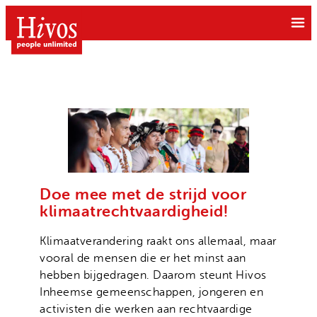
Ga
naar
de
inhoud
Doe mee
Doneer
Doe mee met de strijd voor
Wat we doen
klimaatrechtvaardigheid!
Kom in actie
Free to be Me
Grote gift
Klimaatverandering raakt ons allemaal, maar
Over Hivos
Gendergelijkheid
vooral de mensen die er het minst aan
Geven als bedrijf
Onze visie
hebben bijgedragen. Daarom steunt Hivos
Klimaatrechtvaardigheid
Belastingvrij schenken
Inheemse gemeenschappen, jongeren en
Onze organisatie
Moedige mensen
activisten die werken aan rechtvaardige
Hivos in je testament