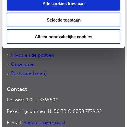
Alle cookies toestaan
Hivos gelooft in moedige mensen en in hun
kracht om zélf hun leven vorm te geven. Samen
Selectie toestaan
komen we op voor gelijkheid en strijden we
tegen machtsmisbruik.
Alleen noodzakelijke cookies
Hivos in Nederland
>
Hivos en de politiek
>
Onze visie
>
Postcode Loterij
Contact
Bel ons: 070 – 3765500
Rekeningnummer: NL50 TRIO 0338 7775 55
E-mail:
donateurs@hivos.nl