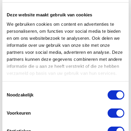
Onze successen
oplossingen. Samen met hen bouwen we
Noodfonds voor activisten
aan een veilige, leefbare toekomst.
Jaarverslag
Deze website maakt gebruik van cookies
Veelgestelde vragen
We gebruiken cookies om content en advertenties te
Lees meer
personaliseren, om functies voor social media te bieden
Contact
en om ons websitebezoek te analyseren. Ook delen we
1
2
informatie over uw gebruik van onze site met onze
Ja, ik doe mee
partners voor social media, adverteren en analyse. Deze
partners kunnen deze gegevens combineren met andere
informatie die u aan ze heeft verstrekt of die ze hebben
Met jouw donatie steun je moedige mensen
verzameld op basis van uw gebruik van hun services.
die opkomen voor klimaatrechtvaardigheid.
Hoe vaak wil je doneren?
Toestemmingsselectie
Noodzakelijk
Maandelijks
Eenmalig
Kies een bedrag
*
Voorkeuren
6
10
15
ander bedrag