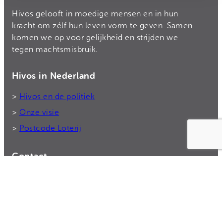
Hivos gelooft in moedige mensen en in hun
kracht om zélf hun leven vorm te geven. Samen
komen we op voor gelijkheid en strijden we
tegen machtsmisbruik.
Hivos in Nederland
>
Hivos en de politiek
>
Onze visie
>
Postcode Loterij
Contact
Bel ons: 070 – 3765500
Rekeningnummer: NL50 TRIO 0338 7775 55
E-mail:
donateurs@hivos.nl