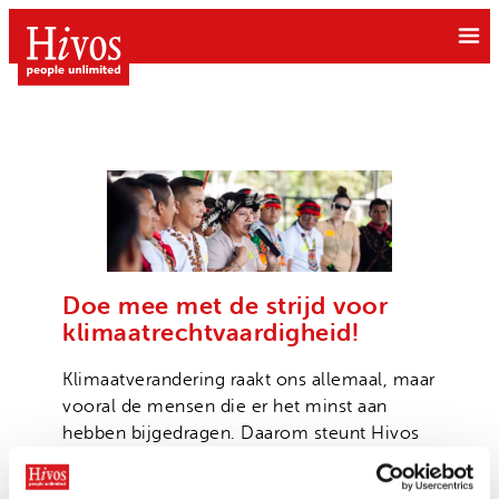
Ga
naar
de
inhoud
Doe mee
Doneer
Doe mee met de strijd voor
Wat we doen
klimaatrechtvaardigheid!
Kom in actie
Free to be Me
Grote gift
Klimaatverandering raakt ons allemaal, maar
Over Hivos
Gendergelijkheid
vooral de mensen die er het minst aan
Geven als bedrijf
Onze visie
hebben bijgedragen. Daarom steunt Hivos
Klimaatrechtvaardigheid
Belastingvrij schenken
Inheemse gemeenschappen, jongeren en
Onze organisatie
Moedige mensen
activisten die werken aan rechtvaardige
Hivos in je testament