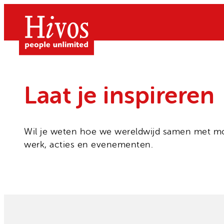
Ga
naar
de
inhoud
Laat je inspireren
Wil je weten hoe we wereldwijd samen met moed
Doe mee
werk, acties en evenementen.
Doneer
Wat we doen
Kom in actie
Free to be Me
Grote gift
Over Hivos
Gendergelijkheid
Geven als bedrijf
Onze visie
Klimaatrechtvaardigheid
Belastingvrij schenken