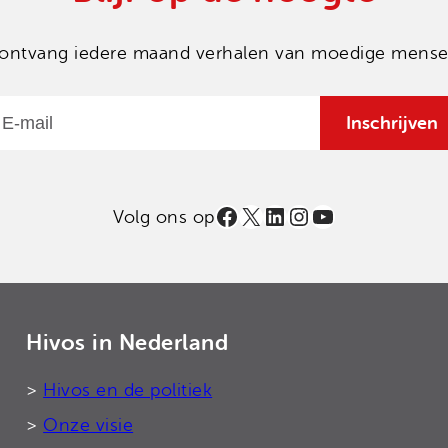
en ontvang iedere maand verhalen van moedige mensen
Email
Inschrijven
Facebook
X
LinkedIn
Instagram
YouTube
Volg ons op
Hivos in Nederland
>
Hivos en de politiek
>
Onze visie