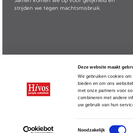
Samen komen we op voor gelijkheid en
strijden we tegen machtsmisbruik.
Deze website maakt gebru
Privacy
|
Disclaimer
|
Integriteit en Transparan
We gebruiken cookies om c
bieden en om ons websiteb
met onze partners voor so
combineren met andere inf
uw gebruik van hun servi
Toestemmingsselectie
Noodzakelijk