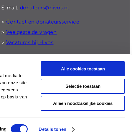
E-mail:
donateurs@hivos.nl
>
Contact en donateursservice
>
Veelgestelde vragen
>
Vacatures bij Hivos
Alle cookies toestaan
© 2026 Hivos
al media te
van onze site
Selectie toestaan
 gegevens
 op basis van
Alleen noodzakelijke cookies
ing
Details tonen