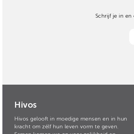
Onze organisatie
Moedige mensen
Hivos in je testament
Onze successen
Schrijf je in 
Noodfonds voor activisten
Jaarverslag
Veelgestelde vragen
Contact
Hivos
Hivos gelooft in moedige mensen en in hun
kracht om zélf hun leven vorm te geven.