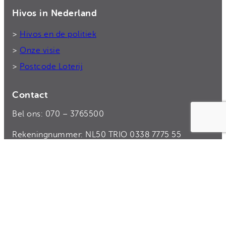
Hivos in Nederland
>
Hivos en de politiek
>
Onze visie
>
Postcode Loterij
Contact
Bel ons: 070 – 3765500
Rekeningnummer: NL50 TRIO 0338 7775 55
E-mail:
donateurs@hivos.nl
>
Contact en donateursservice
>
Veelgestelde vragen
>
Vacatures bij Hivos