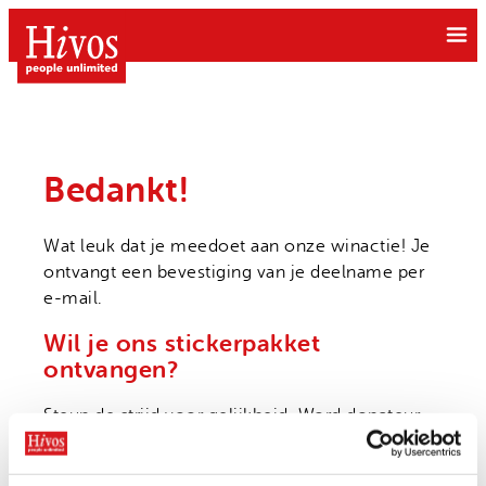
Ga
naar
de
inhoud
Bedankt!
Wat leuk dat je meedoet aan onze winactie! Je
Doe mee
ontvangt een bevestiging van je deelname per
Doneer
e-mail.
Wat we doen
Kom in actie
Wil je ons stickerpakket
Free to be Me
Grote gift
ontvangen?
Over Hivos
Gendergelijkheid
Geven als bedrijf
Steun de strijd voor gelijkheid. Word donateur
Onze visie
Klimaatrechtvaardigheid
Belastingvrij schenken
en ontvang gratis het feministische
Onze organisatie
Moedige mensen
stickerpakket. Op is op.
Hivos in je testament