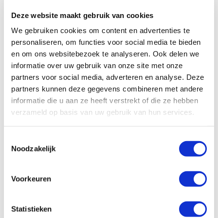
Onze successen
Noodfonds voor activisten
Deze website maakt gebruik van cookies
Jaarverslag
We gebruiken cookies om content en advertenties te
Veelgestelde vragen
personaliseren, om functies voor social media te bieden
en om ons websitebezoek te analyseren. Ook delen we
Contact
informatie over uw gebruik van onze site met onze
Met ontwerpen van queer activist Shonaksha
partners voor social media, adverteren en analyse. Deze
(Zuid-Azië) en feministische activist Magda
partners kunnen deze gegevens combineren met andere
Castría (Argentinië). De 6 stickers zijn tussen de
informatie die u aan ze heeft verstrekt of die ze hebben
4,5 en 8 cm groot.
verzameld op basis van uw gebruik van hun services.
1
2
Toestemmingsselectie
Sluit je aan
Noodzakelijk
Word vaste donateur en ontvang het unieke
Voorkeuren
stickerpakket.
Ik doneer
*
Statistieken