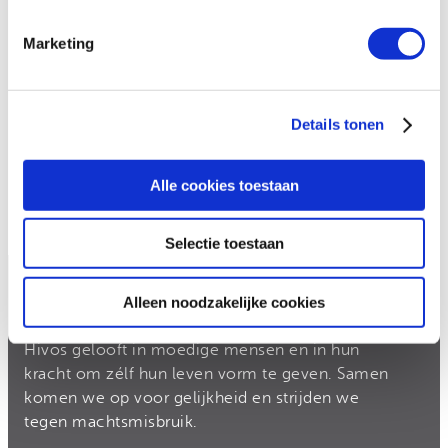
Maandelijks
Marketing
Kies een bedrag
*
6
10
20
ander bedrag
Details tonen
Alle cookies toestaan
Selectie toestaan
Alleen noodzakelijke cookies
Hivos
Hivos gelooft in moedige mensen en in hun
kracht om zélf hun leven vorm te geven. Samen
komen we op voor gelijkheid en strijden we
tegen machtsmisbruik.