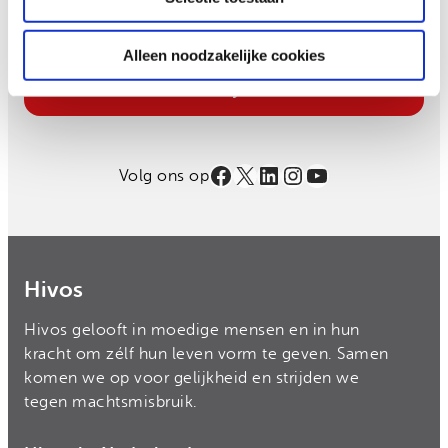
Alleen noodzakelijke cookies
Email
Inschrijven
Facebook
X
LinkedIn
Instagram
YouTube
Volg ons op
Hivos
Hivos gelooft in moedige mensen en in hun
kracht om zélf hun leven vorm te geven. Samen
komen we op voor gelijkheid en strijden we
tegen machtsmisbruik.