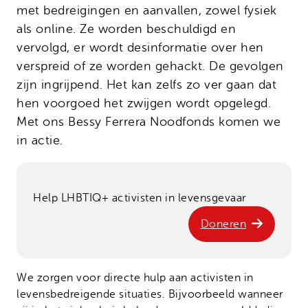
Onze successen
met bedreigingen en aanvallen, zowel fysiek
Noodfonds voor activisten
als online. Ze worden beschuldigd en
Jaarverslag
vervolgd, er wordt desinformatie over hen
Veelgestelde vragen
verspreid of ze worden gehackt. De gevolgen
Contact
zijn ingrijpend. Het kan zelfs zo ver gaan dat
hen voorgoed het zwijgen wordt opgelegd.
Met ons Bessy Ferrera Noodfonds komen we
in actie.
Help LHBTIQ+ activisten in levensgevaar
Doneren
We zorgen voor directe hulp aan activisten in
levensbedreigende situaties. Bijvoorbeeld wanneer