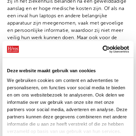
zij in het ziekenhuis belanden na een gewelddadige
aanslag en er hoge medische kosten zijn. Of als na
een inval hun laptops en andere belangrijke
apparatuur zijn meegenomen, vaak met gevoelige
en persoonlijke informatie, waardoor zij niet meer
veilig hun werk kunnen doen. Maar ook voor de
kosten van rechtshulp en juridische bieden we
financiële steun.
Bessy Ferrera
Deze website maakt gebruik van cookies
Het fonds is vernoemd naar Bessy Ferrera, een
We gebruiken cookies om content en advertenties te
moedige activist die in 2019 in Honduras werd
personaliseren, om functies voor social media te bieden
vermoord. Haar nalatenschap leeft voort in de steun
en om ons websitebezoek te analyseren. Ook delen we
die dit fonds biedt aan activisten wereldwijd.
informatie over uw gebruik van onze site met onze
partners voor social media, adverteren en analyse. Deze
Met financiële en praktische hulp zorgt het fonds
partners kunnen deze gegevens combineren met andere
ervoor dat deze moedige mensen snel toegang
informatie die u aan ze heeft verstrekt of die ze hebben
krijgen tot veilige huisvesting, mentale
verzameld op basis van uw gebruik van hun services.
ondersteuning en andere essentiële middelen. Zo