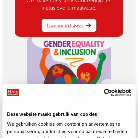
We maken ons sterk voor eerlijke en
inclusieve klimaatactie.
Hoe we dat doen
Deze website maakt gebruik van cookies
Gendergelijkheid
We gebruiken cookies om content en advertenties te
We zetten ons in voor gendergelijkheid
personaliseren, om functies voor social media te bieden
en vrouwenrechten.