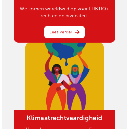
We komen wereldwijd op voor LHBTIQ+
rechten en diversiteit.
Lees verder
Klimaatrechtvaardigheid