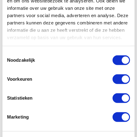
en om ons websitebezoek te analyseren. Ook delen we
informatie over uw gebruik van onze site met onze
partners voor social media, adverteren en analyse. Deze
Bekijk meer
partners kunnen deze gegevens combineren met andere
informatie die u aan ze heeft verstrekt of die ze hebben
verzameld op basis van uw gebruik van hun services.
Wat we nog meer doen
Toestemmingsselectie
Noodzakelijk
Voorkeuren
Statistieken
Marketing
In Nigeria beschermen we de
seksuele rechten van ontheemde