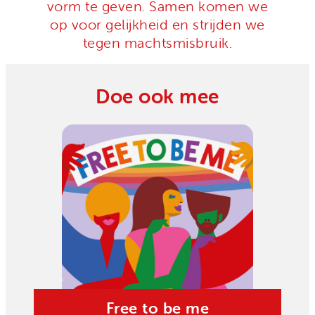
vorm te geven. Samen komen we
Onze successen
Noodfonds voor activisten
op voor gelijkheid en strijden we
Jaarverslag
tegen machtsmisbruik.
Veelgestelde vragen
Contact
Doe ook mee
Free to be me