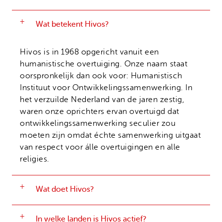
Onze successen
Noodfonds voor activisten
Jaarverslag
Wat betekent Hivos?
Veelgestelde vragen
Hivos is in 1968 opgericht vanuit een
Contact
humanistische overtuiging. Onze naam staat
oorspronkelijk dan ook voor: Humanistisch
Instituut voor Ontwikkelingssamenwerking. In
het verzuilde Nederland van de jaren zestig,
waren onze oprichters ervan overtuigd dat
ontwikkelingssamenwerking seculier zou
moeten zijn omdat échte samenwerking uitgaat
van respect voor álle overtuigingen en alle
religies.
Wat doet Hivos?
In welke landen is Hivos actief?