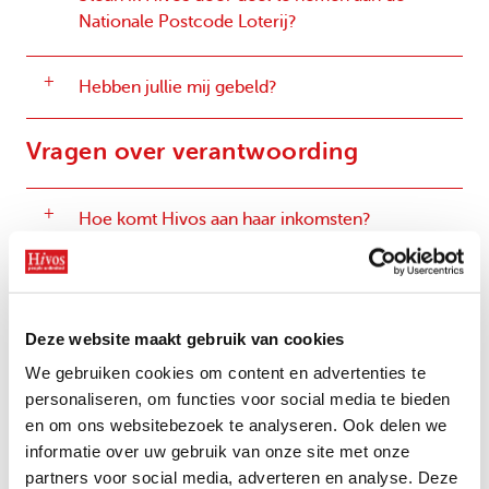
Nationale Postcode Loterij?
Hebben jullie mij gebeld?
Vragen over verantwoording
Hoe komt Hivos aan haar inkomsten?
Hivos komt op verschillende manieren aan
inkomsten. Het grootste gedeelte van het geld
dat wij uitgeven komt van overheden. We
Deze website maakt gebruik van cookies
bedenken innovatieve programma’s om
We gebruiken cookies om content en advertenties te
bijvoorbeeld LHBTIQ+ gemeenschappen te
personaliseren, om functies voor social media te bieden
versterken of mensenrechtenactivisten online
en om ons websitebezoek te analyseren. Ook delen we
te beschermen. Deze voorstellen dienen we
informatie over uw gebruik van onze site met onze
vervolgens in bij een overheid – vaak het
partners voor social media, adverteren en analyse. Deze