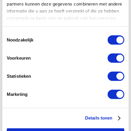
Ministerie van Buitenlandse Zaken van
partners kunnen deze gegevens combineren met andere
bijvoorbeeld de Nederlandse of Zweedse
informatie die u aan ze heeft verstrekt of die ze hebben
overheid. Op onze internationale website is
per
verzameld op basis van uw gebruik van hun services.
programma
te zien welke instelling de
financiering verzorgt.
Toestemmingsselectie
Noodzakelijk
Een ander deel van onze inkomsten komt van
onze donateurs in Nederland en de Nationale
Postcode Loterij. En dat is voor ons van cruciaal
Voorkeuren
belang. Dit geld gebruiken we waar ’t op een
Hoeveel van jullie inkomsten komt er
specifiek moment het hardst nodig is. Een
daadwerkelijk bij projecten terecht?
voorbeeld is het Solidariteitsfonds waarmee we
Statistieken
vrouwelijke ondernemers in Afrika en Azië
Wat verdient jullie directeur?
tijdens de coronacrisis gesteund hebben. Ook
Marketing
het
Bessy Ferrera Fonds
, waarmee we LHBTIQ+
activisten in nood kunnen helpen, hebben we
Hoe verantwoordt Hivos haar uitgaven?
dankzij steun van onze donateurs kunnen
starten.
Details tonen
Voldoet Hivos aan de regels voor
maatschappelijk verantwoord ondernemen?