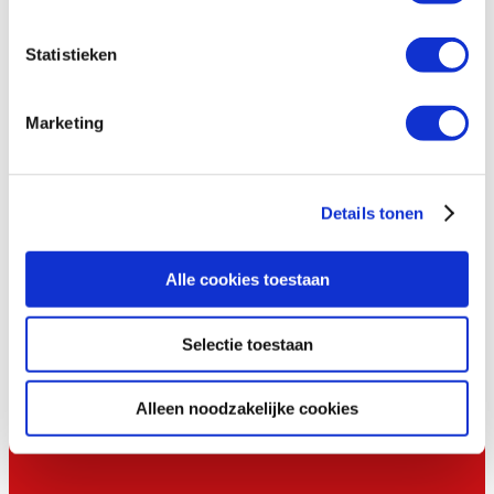
versterk je bovendien het teamgevoel.
Statistieken
Donaties in plaats van geschenken
Laat zien dat jouw bedrijf betrokken is en vervang de
Marketing
standaard relatiegeschenken door een donatie aan
Hivos. Een prachtig gebaar waarbij je gift volledig in
het teken staat van
bijdragen aan een betere wereld.
Details tonen
Doneren met belastingvoordeel
Als bedrijf kun je doneren met belastingvoordeel. Het
Alle cookies toestaan
totaal aan aftrekbare donaties mag
50 procent van de
winst
bedragen tot maximaal € 100.000. Op de
Selectie toestaan
website van de
Belastingdienst
lees je hoe dat precies
werkt.
Alleen noodzakelijke cookies