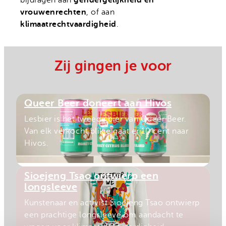
vrouwenrechten
, of aan
klimaatrechtvaardigheid
.
Zij gingen je voor
Queer Beer doneert aan Hivos
Lesbier is het tweede bier van Queer Beer.
Van elk verkocht blikje gaat er 10 cent naar
Hivos.
Sioejeng Tsao ontwierp een
longsleeve
Kunstenaar en activist Sioejeng Tsao ontwierp
een prachtige longsleeve om aandacht te