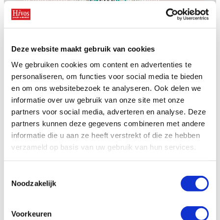
vragen voor klimaatrechtvaardigheid.
Margo en Ayden doneren een deel
van hun winst
Ieder jaar met Pride Amsterdam haalt
Deze website maakt gebruik van cookies
koffiezaak Margo’s geld op voor Hivos. “Onze
We gebruiken cookies om content en advertenties te
klanten zijn erg enthousiast over dit initiatief.”
personaliseren, om functies voor social media te bieden
en om ons websitebezoek te analyseren. Ook delen we
informatie over uw gebruik van onze site met onze
partners voor social media, adverteren en analyse. Deze
partners kunnen deze gegevens combineren met andere
Andere mogelijkheden
informatie die u aan ze heeft verstrekt of die ze hebben
verzameld op basis van uw gebruik van hun services.
Organiseer een inzamelingsactie
Toestemmingsselectie
Noodzakelijk
Wil je op een originele manier geld inzamelen?
Wees
creatief, trommel collega’s op en doe vooral iets
waar je plezier uit haalt.
Denk bijvoorbeeld aan de
Voorkeuren
Dam tot Damloop. Door je samen in te spannen,