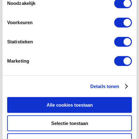
Noodzakelijk
Voorkeuren
Statistieken
Queer ondernemers in Afrika
Marketing
verenigen zich
Details tonen
Alle cookies toestaan
Selectie toestaan
De weg naar acceptatie