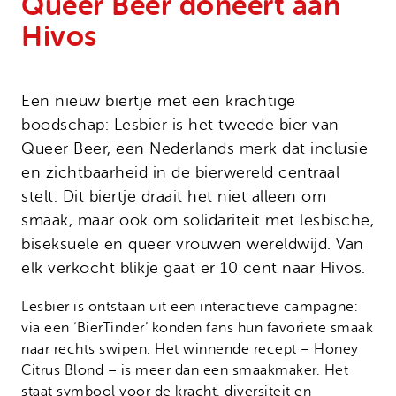
Queer Beer doneert aan
Onze successen
Noodfonds voor activisten
Hivos
Jaarverslag
Veelgestelde vragen
Contact
Een nieuw biertje met een krachtige
boodschap: Lesbier is het tweede bier van
Queer Beer, een Nederlands merk dat inclusie
en zichtbaarheid in de bierwereld centraal
stelt. Dit biertje draait het niet alleen om
smaak, maar ook om solidariteit met lesbische,
biseksuele en queer vrouwen wereldwijd. Van
elk verkocht blikje gaat er 10 cent naar Hivos.
Lesbier is ontstaan uit een interactieve campagne:
via een ‘BierTinder’ konden fans hun favoriete smaak
naar rechts swipen. Het winnende recept – Honey
Citrus Blond – is meer dan een smaakmaker. Het
staat symbool voor de kracht, diversiteit en