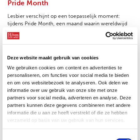
Pride Month
Lesbier verschijnt op een toepasselijk moment:
tijdens Pride Month, een maand waarin wereldwijd
queer liefde, zichtbaarheid en activisme wordt
gevierd. Het biertje is inmiddels te koop in
Amsterdam en Utrecht, onder andere bij Saarein,
Club Church, Bar Brecht en Buurtbier, en ook online
Deze website maakt gebruik van cookies
verkrijgbaar. Steeds meer locaties sluiten zich aan.
We gebruiken cookies om content en advertenties te
Meer weten? Kijk op
Queer Beer
voor informatie
personaliseren, om functies voor social media te bieden
over Lesbier en verkooppunten.
en om ons websitebezoek te analyseren. Ook delen we
informatie over uw gebruik van onze site met onze
partners voor social media, adverteren en analyse. Deze
partners kunnen deze gegevens combineren met andere
Bekijk ook
informatie die u aan ze heeft verstrekt of die ze hebben
verzameld op basis van uw gebruik van hun services.
Directe hulp voor LHBTIQ+
Toestemmingsselectie
activisten