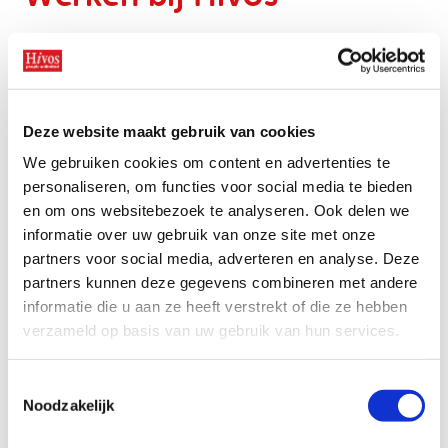
Onze successen
Noodfonds voor activisten
Jaarverslag
Hivos werkt al meer dan 50 jaar aan een vrije,
eerlijke en gelijkwaardige wereld. We komen
Veelgestelde vragen
op voor de vrijheid om jezelf te kunnen zijn,
Contact
zetten ons in voor gendergelijkheid en
Deze website maakt gebruik van cookies
strijden voor klimaatrechtvaardigheid.
We gebruiken cookies om content en advertenties te
personaliseren, om functies voor social media te bieden
Bovenal steunen we moedige activisten en
en om ons websitebezoek te analyseren. Ook delen we
burgerorganisaties om zich te organiseren. Zodat zij
informatie over uw gebruik van onze site met onze
zich kunnen verzetten tegen discriminatie, onrecht
partners voor social media, adverteren en analyse. Deze
en machtsmisbruik. We werken met activisten,
partners kunnen deze gegevens combineren met andere
journalisten, ondernemers, kunstenaars en
informatie die u aan ze heeft verstrekt of die ze hebben
innovatieve organisaties in meer dan 40 landen.
verzameld op basis van uw gebruik van hun services.
Vacatures
Toestemmingsselectie
Volg ons op
LinkedIn
om op de hoogte te blijven
Noodzakelijk
van openstaande vacatures. In onze nieuwsbrief lees