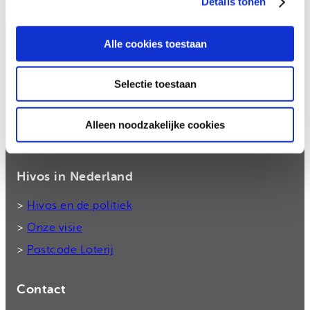
Details tonen
Alle cookies toestaan
Hivos
Selectie toestaan
Hivos gelooft in moedige mensen en in hun
kracht om zélf hun leven vorm te geven. Samen
komen we op voor gelijkheid en strijden we
Alleen noodzakelijke cookies
tegen machtsmisbruik.
Hivos in Nederland
>
Hivos en de politiek
>
Onze visie
>
Postcode Loterij
Contact