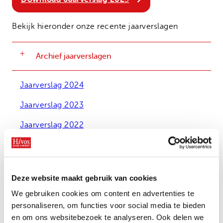
Onze successen
Noodfonds voor activisten
Jaarverslag
Bekijk hieronder onze recente jaarverslagen
Veelgestelde vragen
Contact
Archief jaarverslagen
Jaarverslag 2024
Jaarverslag 2023
Jaarverslag 2022
Jaarverslag 2021
Jaarverslag 2020
Deze website maakt gebruik van cookies
Jaarverslag 2019
We gebruiken cookies om content en advertenties te
Jaarrekening 2018
personaliseren, om functies voor social media te bieden
en om ons websitebezoek te analyseren. Ook delen we