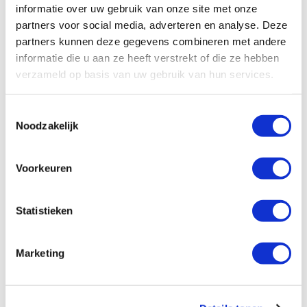
Jaarverslag 2018
.
informatie over uw gebruik van onze site met onze
partners voor social media, adverteren en analyse. Deze
Jaarrekening 2017
partners kunnen deze gegevens combineren met andere
Jaarverslag 2017
informatie die u aan ze heeft verstrekt of die ze hebben
verzameld op basis van uw gebruik van hun services.
Jaarverslag 2016
Blijf op de hoogte
Toestemmingsselectie
Jaarverslag 2015
Noodzakelijk
Schrijf je in en ontvang iedere maand verhalen van
Jaarverslag 2014
moedige mensen in je mailbox.
Voorkeuren
Jaarverslag 2013
Jaarverslag 2012
Statistieken
Email
Inschrijven
Marketing
Facebook
X
LinkedIn
Instagram
YouTube
Volg ons op