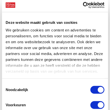
ongelijkheid, conflict en de afname van
democratische vrijheden hebben gevolgen voor
mensen overal ter wereld. Daarom is internationale
samenwerking belangrijk. Duurzame oplossingen
Deze website maakt gebruik van cookies
ontstaan door samen te werken met lokale
We gebruiken cookies om content en advertenties te
organisaties, overheden, activisten en
personaliseren, om functies voor social media te bieden
gemeenschappen. Daarbij geloven we dat de
en om ons websitebezoek te analyseren. Ook delen we
mensen die het meest geraakt worden door
informatie over uw gebruik van onze site met onze
problemen ook een belangrijke stem moeten
partners voor social media, adverteren en analyse. Deze
hebben in de oplossingen. Daarom zetten wij ons
partners kunnen deze gegevens combineren met andere
als Hivos ook in voor het beschermen van deze
informatie die u aan ze heeft verstrekt of die ze hebben
samenwerking, dit doen we door aan te dringen op
verzameld op basis van uw gebruik van hun services.
het beëindigen van bezuinigingen en vragen we de
Nederlandse overheid te investeren in het
Toestemmingsselectie
beschermen van mensenrechten en
Noodzakelijk
mensenrechtenverdedigers te ondersteunen.
Ruimte voor kritische stemmen
Voorkeuren