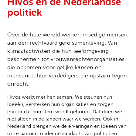
Hivos en de Nederlandse
Onze successen
Noodfonds voor activisten
politiek
Jaarverslag
Veelgestelde vragen
Contact
Over de hele wereld werken moedige mensen
aan een rechtvaardigere samenleving. Van
klimaatactivisten die hun leefomgeving
beschermen tot vrouwenrechtenorganisaties
die opkomen voor gelijke kansen en
mensenrechtenverdedigers die opstaan tegen
onrecht.
Hivos werkt met hen samen. We steunen hun
ideeën, versterken hun organisaties en zorgen
ervoor dat hun stem wordt gehoord. Dat doen we
niet alleen in de landen waar we werken. Ook in
Nederland brengen we de ervaringen en ideeën van
onze partners onder de aandacht van politici en