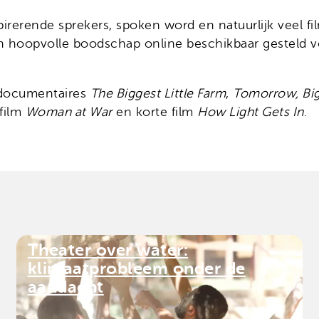
spirerende sprekers, spoken word en natuurlijk veel f
een hoopvolle boodschap online beschikbaar gesteld 
 documentaires
The Biggest Little Farm
,
Tomorrow, Bi
dfilm
Woman at War
en korte film
How Light Gets In
.
Theater over water:
klimaatprobleem onder de
aandacht