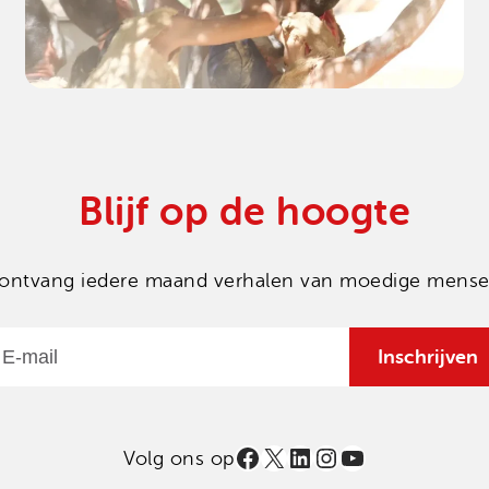
Blijf op de hoogte
en ontvang iedere maand verhalen van moedige mensen
Email
Inschrijven
Facebook
X
LinkedIn
Instagram
YouTube
Volg ons op