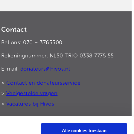
Contact
Bel ons: 070 – 3765500
Rekeningnummer: NL50 TRIO 0338 7775 55
E-mail:
donateurs@hivos.nl
>
Contact en donateursservice
>
Veelgestelde vragen
>
Vacatures bij Hivos
Alle cookies toestaan