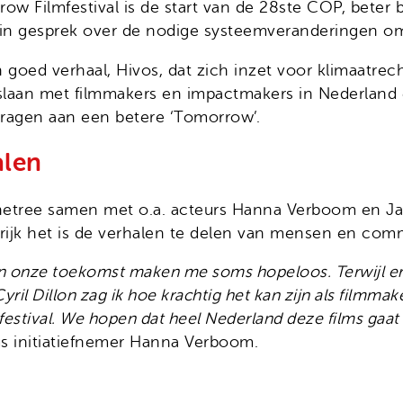
ow Filmfestival is de start van de 28ste COP, beter
r in gesprek over de nodige systeemveranderingen o
 goed verhaal, Hivos, dat zich inzet voor klimaatrech
slaan met filmmakers en impactmakers in Nederland
jdragen aan een betere ‘Tomorrow’.
alen
inetree samen met o.a. acteurs Hanna Verboom en J
rijk het is de verhalen te delen van mensen en comm
en onze toekomst maken me soms hopeloos. Terwijl er
il Dillon zag ik hoe krachtig het kan zijn als filmmak
festival. We hopen dat heel Nederland deze films gaat 
us initiatiefnemer Hanna Verboom.