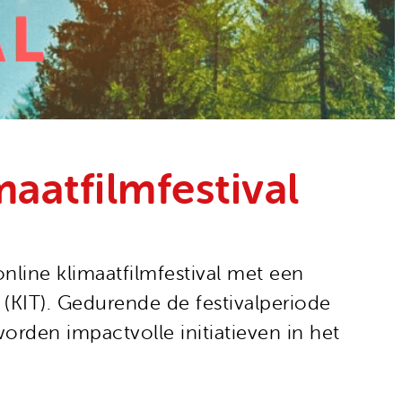
at­film­festival
line klimaatfilmfestival met een
n (KIT). Gedurende de festivalperiode
orden impactvolle initiatieven in het