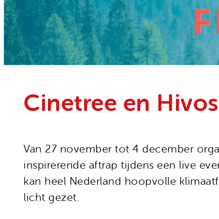
Onze organisatie
Moedige mensen
Hivos in je testament
Onze successen
Noodfonds voor activisten
Jaarverslag
Veelgestelde vragen
Contact
Cinetree en Hivos 
Van 27 november tot 4 december organ
inspirerende aftrap tijdens een live ev
kan heel Nederland hoopvolle klimaatfi
licht gezet.