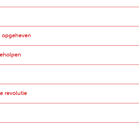
s opgeheven
geholpen
e revolutie