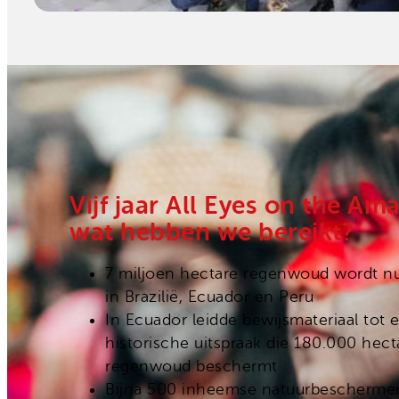
Vijf jaar All Eyes on the Am
wat hebben we bereikt?
7 miljoen hectare regenwoud wordt n
in Brazilië, Ecuador en Peru
In Ecuador leidde bewijsmateriaal tot 
historische uitspraak die 180.000 hect
regenwoud beschermt
Bijna 500 inheemse natuurbeschermer