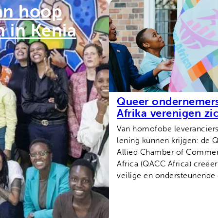
an hoop
 in Kenia
Queer ondernemers
Afrika verenigen zi
Van homofobe leveranciers
lening kunnen krijgen: de 
Allied Chamber of Commer
Africa (QACC Africa) creëer
veilige en ondersteunend
voor queer ondernemers.