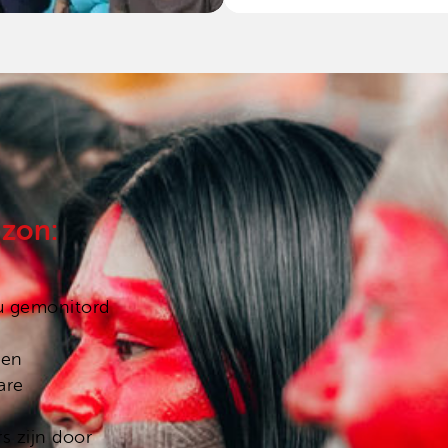
azon
:
u gemonitord
een
are
s zijn door