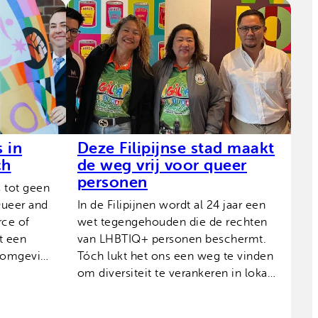
 in
Deze Filipijnse stad maakt
ch
de weg vrij voor queer
personen
 tot geen
Queer and
In de Filipijnen wordt al 24 jaar een
ce of
wet tegengehouden die de rechten
t een
van LHBTIQ+ personen beschermt.
e omgeving
Tóch lukt het ons een weg te vinden
om diversiteit te verankeren in lokaal
beleid.