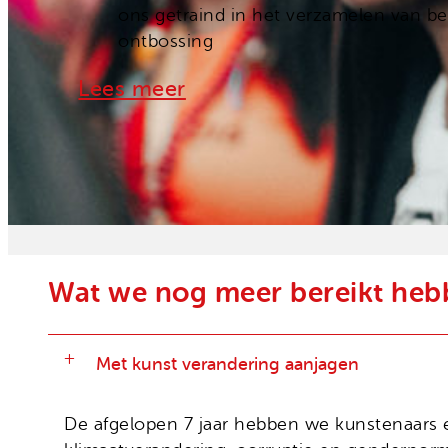
ons getraind in het verzamelen van be
ontbossing
Lees meer
Wat we nog meer bereikt heb
Met kunst verandering aanjagen
De afgelopen 7 jaar hebben we kunstenaars