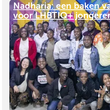
Nadharia: een baken v
voor LHBTIQ+ jongeren