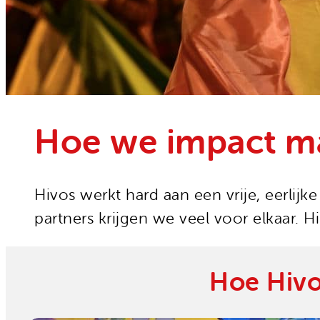
Onze organisatie
Moedige mensen
Hivos in je testament
Onze successen
Noodfonds voor activisten
Jaarverslag
Veelgestelde vragen
Contact
Hoe we impact m
Hivos werkt hard aan een vrije, eerl
partners krijgen we veel voor elkaar. 
Hoe Hiv