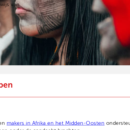
wijs van
ben
 en
makers in Afrika en het Midden-Oosten
ondersteu