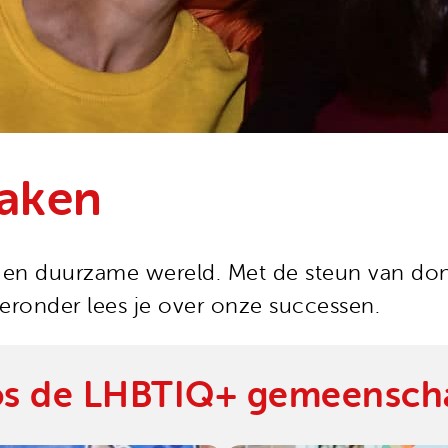
aken
ijke en duurzame wereld. Met de steun van 
Hieronder lees je over onze successen.
os de LHBTIQ+ gemeenscha