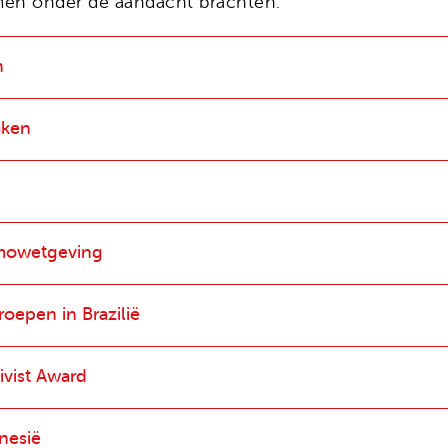
men onder de aandacht brachten.
n
aken
omowetgeving
oepen in Brazilië
ivist Award
unesië