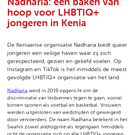
Nadharia: een baken van
Onze successen
Noodfonds voor activisten
hoop voor LHBTIQ+
Jaarverslag
jongeren in Kenia
Veelgestelde vragen
Contact
De Keniaanse organisatie Nadharia biedt queer
jongeren een veilige haven waar zij zich
gerespecteerd, gezien en geliefd voelen. Op
Instagram en TikTok is het inmiddels de meest
gevolgde LHBTIQ+ organisatie van het land.
Nadharia
werd in 2019 opgericht om de
discriminatie van lesbiennes tegen te gaan, vooral
binnen sporten als voetbal en basketbal. Vrouwen
werden uitgesloten van wedstrijden of geweigerd
door vervoerders. De naam Nadharia betekent in het
Swahili zowel
androgynie
als
tegengaan
. Inmiddels
richt de organisatie zich op álle LHBTIQ+ jongeren