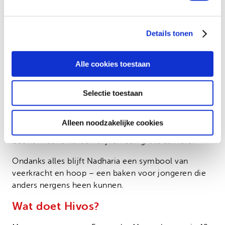
een eigen appartement.”
Toch blijft mentale weerbaarheid een uitdaging,
Details tonen
zeker wanneer sollicitaties gepaard gaan met
afwijzing en discriminatie.
Alle cookies toestaan
Vooruitkijken
Met partners als Hivos wil Nadharia meer jongeren
Selectie toestaan
opleiden, bijvoorbeeld tot veelzijdige grafisch
vormgevers. Maar de weg is lang: structurele
Alleen noodzakelijke cookies
discriminatie en een gebrek aan duurzame
economische kansen blijven een grote barrière.
Ondanks alles blijft Nadharia een symbool van
veerkracht en hoop – een baken voor jongeren die
anders nergens heen kunnen.
Wat doet Hivos?