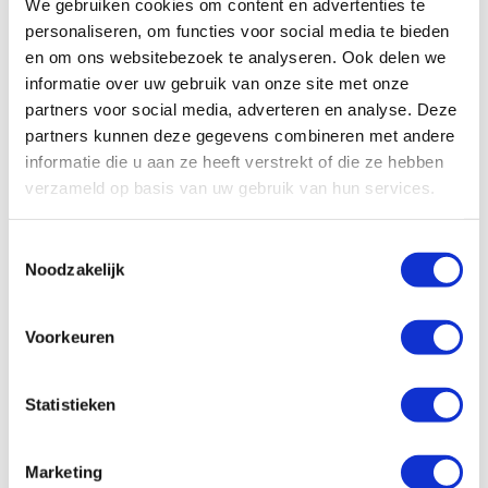
Werken aan economische
We gebruiken cookies om content en advertenties te
zelfredzaamheid
personaliseren, om functies voor social media te bieden
en om ons websitebezoek te analyseren. Ook delen we
De grootste uitdaging voor de jongeren is financiële
informatie over uw gebruik van onze site met onze
stabiliteit. “En stabiliteit is de basis voor
partners voor social media, adverteren en analyse. Deze
zelfacceptatie,” benadrukt Androgenius.
partners kunnen deze gegevens combineren met andere
informatie die u aan ze heeft verstrekt of die ze hebben
Met steun van Hivos helpt Nadharia jongeren om
verzameld op basis van uw gebruik van hun services.
economisch zelfstandig te worden en uitsluiting
tegen te gaan. Via praktische cursussen – van
Toestemmingsselectie
houtbewerking tot autotechniek – behalen
Noodzakelijk
deelnemers erkende certificaten waarmee zij
sterker staan op de arbeidsmarkt.
Voorkeuren
Androgenius vertelt over een jonge trans vrouw die
met niets anders dan haar telefoon en kleding op
straat was gezet: “Tijdens de drie maanden dat ze bij
Statistieken
ons verbleef, kreeg ze psychologische steun, volgde
ze een vakopleiding en herwon ze haar
Marketing
zelfvertrouwen. Toen ze vertrok, had ze een baan én