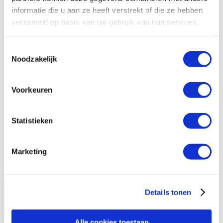
Blijf op de hoogte
informatie die u aan ze heeft verstrekt of die ze hebben
verzameld op basis van uw gebruik van hun services.
Schrijf je in en ontvang iedere maand verhalen van
moedige mensen in je mailbox.
Toestemmingsselectie
Noodzakelijk
Voorkeuren
Email
Inschrijven
Statistieken
Facebook
X
LinkedIn
Instagram
YouTube
Volg ons op
Marketing
Details tonen
Hivos
Alle cookies toestaan