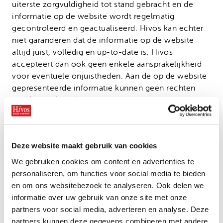
Onze successen
uiterste zorgvuldigheid tot stand gebracht en de
Noodfonds voor activisten
informatie op de website wordt regelmatig
Jaarverslag
gecontroleerd en geactualiseerd. Hivos kan echter
Veelgestelde vragen
niet garanderen dat de informatie op de website
altijd juist, volledig en up-to-date is. Hivos
Contact
accepteert dan ook geen enkele aansprakelijkheid
voor eventuele onjuistheden. Aan de op de website
gepresenteerde informatie kunnen geen rechten
worden ontleend.
Deze website kan links bevatten naar websites die
door andere organisaties zijn ontworpen en
onderhouden. De juistheid en volledigheid van de
Deze website maakt gebruik van cookies
op deze website gepresenteerde informatie kan
We gebruiken cookies om content en advertenties te
Hivos niet garanderen.
personaliseren, om functies voor social media te bieden
en om ons websitebezoek te analyseren. Ook delen we
Het is toegestaan om de informatie op deze website
informatie over uw gebruik van onze site met onze
te gebruiken, mits Hivos als bron vermeld wordt.
partners voor social media, adverteren en analyse. Deze
partners kunnen deze gegevens combineren met andere