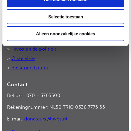
Hivos gelooft in moedige mensen en in hun
kracht om zélf hun leven vorm te geven. Samen
komen we op voor gelijkheid en strijden we
Selectie toestaan
tegen machtsmisbruik.
Alleen noodzakelijke cookies
Hivos in Nederland
>
Hivos en de politiek
>
Onze visie
>
Postcode Loterij
Contact
Bel ons: 070 – 3765500
Rekeningnummer: NL50 TRIO 0338 7775 55
E-mail:
donateurs@hivos.nl