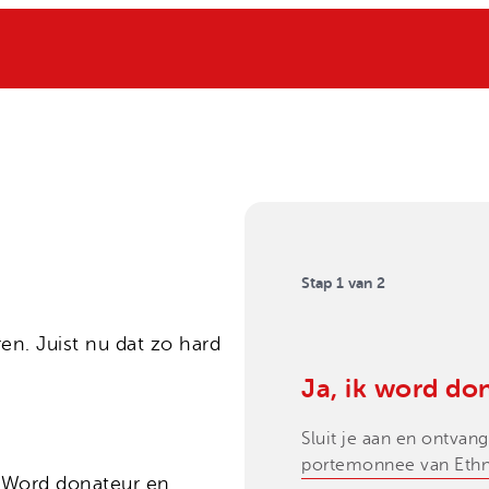
Stap
1
van
2
ren. Juist nu dat zo hard
Ja, ik word do
Sluit je aan en ontva
portemonnee van Ethn
d. Word donateur en