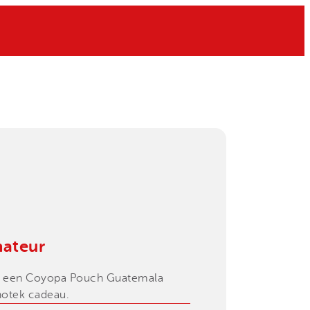
50%
nateur
ng een Coyopa Pouch Guatemala
otek cadeau.