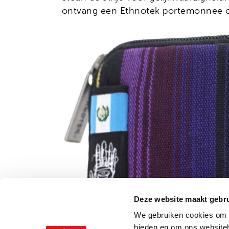
Onze organisatie
ontvang een Ethnotek portemonnee 
Moedige mensen
Hivos in je testament
Onze successen
Noodfonds voor activisten
Jaarverslag
Veelgestelde vragen
Contact
Deze website maakt gebru
We gebruiken cookies om c
bieden en om ons websiteb