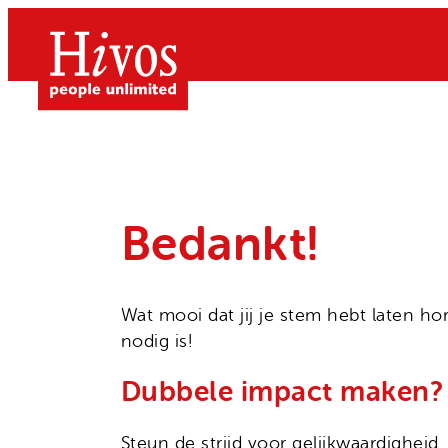
Ga
naar
de
inhoud
Bedankt!
Doe mee
Doneer
Wat mooi dat jij je stem hebt laten ho
Wat we doen
Kom in actie
nodig is!
Free to be Me
Grote gift
Dubbele impact maken?
Over Hivos
Gendergelijkheid
Geven als bedrijf
Onze visie
Klimaatrechtvaardigheid
Steun de strijd voor gelijkwaardighei
Belastingvrij schenken