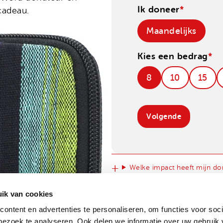
Ik doneer
*
cadeau.
Maandelijks
Kies een bedrag
*
8
10
15
Welke impact heeft mijn do
ik van cookies
Wat gebeurt er met mijn do
ontent en advertenties te personaliseren, om functies voor soci
ezoek te analyseren. Ook delen we informatie over uw gebruik 
Wat is Ethnotek?