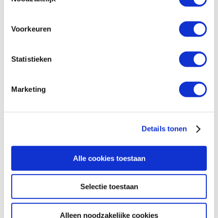
6
10
20
ander bedrag
Voorkeuren
Statistieken
Marketing
Blijf op de hoogte
Details tonen
Schrijf je in en ontvang iedere maand verhalen van
moedige mensen in je mailbox.
Alle cookies toestaan
Selectie toestaan
Email
Inschrijven
Alleen noodzakelijke cookies