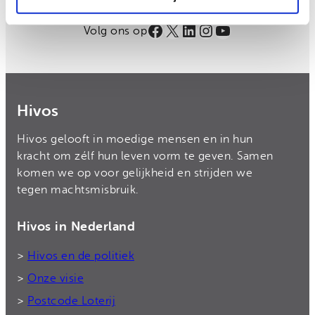
Facebook
X
LinkedIn
Instagram
YouTube
Volg ons op
Hivos
Hivos gelooft in moedige mensen en in hun
kracht om zélf hun leven vorm te geven. Samen
komen we op voor gelijkheid en strijden we
tegen machtsmisbruik.
Hivos in Nederland
>
Hivos en de politiek
>
Onze visie
>
Postcode Loterij