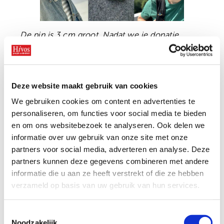
Onze successen
Noodfonds voor activisten
Jaarverslag
De pin is 3 cm groot. Nadat we je donatie
Veelgestelde vragen
hebben ontvangen, sturen wij de pin binnen 5
Contact
werkdagen naar je toe.
Deze website maakt gebruik van cookies
1
2
We gebruiken cookies om content en advertenties te
Sluit je aan
personaliseren, om functies voor social media te bieden
en om ons websitebezoek te analyseren. Ook delen we
Word vaste donateur en ontvang onze
informatie over uw gebruik van onze site met onze
unieke pin.
partners voor social media, adverteren en analyse. Deze
partners kunnen deze gegevens combineren met andere
Ik doneer
*
informatie die u aan ze heeft verstrekt of die ze hebben
verzameld op basis van uw gebruik van hun services.
Maandelijks
Toestemmingsselectie
Kies een bedrag
*
Noodzakelijk