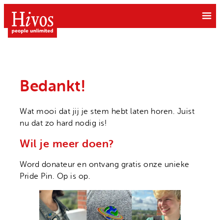
Ga
naar
de
inhoud
Bedankt!
Wat mooi dat jij je stem hebt laten horen. Juist
Doe mee
nu dat zo hard nodig is!
Doneer
Wil je meer doen?
Wat we doen
Kom in actie
Free to be Me
Grote gift
Word donateur en ontvang gratis onze unieke
Over Hivos
Pride Pin. Op is op.
Gendergelijkheid
Geven als bedrijf
Onze visie
Klimaatrechtvaardigheid
Belastingvrij schenken
Onze organisatie
Moedige mensen
Hivos in je testament