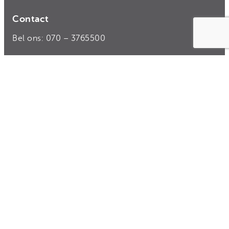
Contact
Bel ons: 070 – 3765500
Rekeningnummer: NL50 TRIO 0338 7775 55
E-mail:
donateurs@hivos.nl
>
Contact en donateursservice
>
Veelgestelde vragen
>
Vacatures bij Hivos
Privacy
|
Disclaimer
|
Integriteit en
© 2026
Transparantie
Hivos