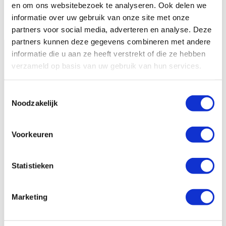
Onze successen
en om ons websitebezoek te analyseren. Ook delen we
Facebook
X
LinkedIn
Instagram
YouTube
Noodfonds voor activisten
Volg ons op
informatie over uw gebruik van onze site met onze
Jaarverslag
partners voor social media, adverteren en analyse. Deze
Veelgestelde vragen
partners kunnen deze gegevens combineren met andere
informatie die u aan ze heeft verstrekt of die ze hebben
Contact
Hivos
verzameld op basis van uw gebruik van hun services.
Hivos gelooft in moedige mensen en in hun
Toestemmingsselectie
kracht om zélf hun leven vorm te geven. Samen
Noodzakelijk
komen we op voor gelijkheid en strijden we
tegen machtsmisbruik.
Voorkeuren
Hivos in Nederland
Statistieken
>
Hivos en de politiek
>
Onze visie
Marketing
>
Postcode Loterij