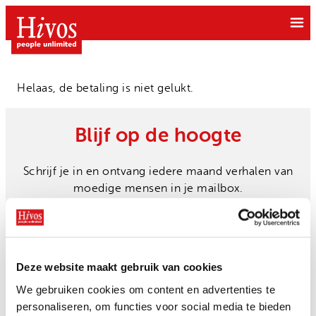
Ga
naar
de
inhoud
Helaas, de betaling is niet gelukt.
Blijf op de hoogte
Doe mee
Schrijf je in en ontvang iedere maand verhalen van
Doneer
moedige mensen in je mailbox.
Wat we doen
Kom in actie
Free to be Me
Grote gift
Over Hivos
Gendergelijkheid
Email
Geven als bedrijf
Deze website maakt gebruik van cookies
Inschrijven
Onze visie
Klimaatrechtvaardigheid
Belastingvrij schenken
We gebruiken cookies om content en advertenties te
Onze organisatie
Moedige mensen
personaliseren, om functies voor social media te bieden
Hivos in je testament