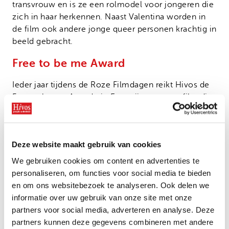
transvrouw en is ze een rolmodel voor jongeren die
zich in haar herkennen. Naast Valentina worden in
de film ook andere jonge queer personen krachtig in
beeld gebracht.
Free to be me Award
Ieder jaar tijdens de Roze Filmdagen reikt Hivos de
Free to be me Award uit. Een prijs voor een film die
bijdraagt aan acceptatie en zichtbaarheid in een land
waar weinig ruimte is voor diversiteit. Met de award
geven een extra podium en spreken we onze
Deze website maakt gebruik van cookies
waardering uit aan regisseur Cássio Pereira dos
Santos.
We gebruiken cookies om content en advertenties te
personaliseren, om functies voor social media te bieden
De speciale awardvertoning is op vrijdag 19 maart
en om ons websitebezoek te analyseren. Ook delen we
om 19.00 uur. De film wordt ook op zondag 21
informatie over uw gebruik van onze site met onze
maart om 19.00 uur vertoond. Kaartjes zijn te koop
partners voor social media, adverteren en analyse. Deze
via
de website van de Roze Filmdagen
.
partners kunnen deze gegevens combineren met andere