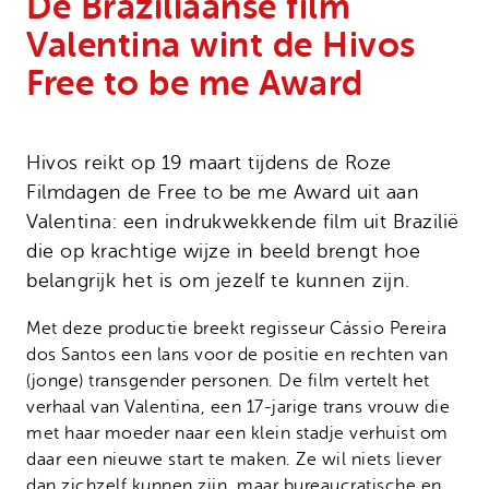
De Braziliaanse film
Onze successen
Noodfonds voor activisten
Valentina wint de Hivos
Jaarverslag
Free to be me Award
Veelgestelde vragen
Contact
Hivos reikt op 19 maart tijdens de Roze
Filmdagen de Free to be me Award uit aan
Valentina: een indrukwekkende film uit Brazilië
die op krachtige wijze in beeld brengt hoe
belangrijk het is om jezelf te kunnen zijn.
Met deze productie breekt regisseur Cássio Pereira
dos Santos een lans voor de positie en rechten van
(jonge) transgender personen. De film vertelt het
verhaal van Valentina, een 17-jarige trans vrouw die
met haar moeder naar een klein stadje verhuist om
daar een nieuwe start te maken. Ze wil niets liever
dan zichzelf kunnen zijn, maar bureaucratische en