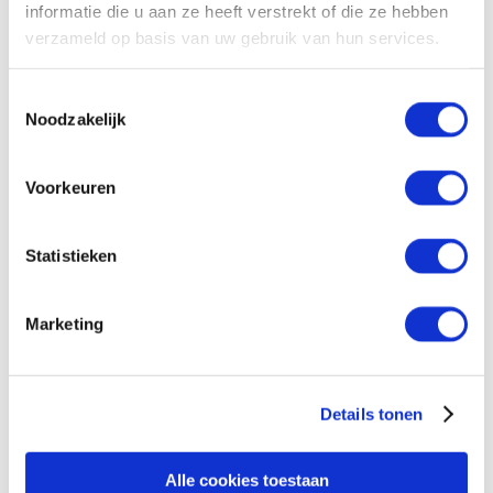
informatie die u aan ze heeft verstrekt of die ze hebben
De Hivos Free to be me Award wordt dit jaar voor
verzameld op basis van uw gebruik van hun services.
de vierde keer uitgereikt.
Eerdere winnaars zijn:
Toestemmingsselectie
2020:
Todos Cambiamos
, Arturo Montenegro,
Noodzakelijk
Panama
2019:
Rafiki
,
Wanuri Kahiu
, Kenia
Voorkeuren
2018: Evening Shadows, Sridhar Rangayan, India
Statistieken
Marketing
Bekijk ook
Levis strijdt voor diversiteit op
Details tonen
de werkvloer
Alle cookies toestaan