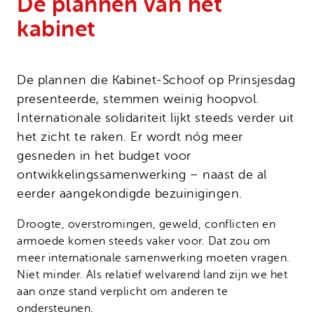
De plannen van het
Onze successen
Noodfonds voor activisten
kabinet
Jaarverslag
Veelgestelde vragen
Contact
De plannen die Kabinet-Schoof op Prinsjesdag
presenteerde, stemmen weinig hoopvol.
Internationale solidariteit lijkt steeds verder uit
het zicht te raken. Er wordt nóg meer
gesneden in het budget voor
ontwikkelingssamenwerking – naast de al
eerder aangekondigde bezuinigingen.
Droogte, overstromingen, geweld, conflicten en
armoede komen steeds vaker voor. Dat zou om
meer internationale samenwerking moeten vragen.
Niet minder. Als relatief welvarend land zijn we het
aan onze stand verplicht om anderen te
ondersteunen.