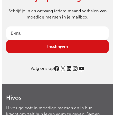
Schrijf je in en ontvang iedere maand verhalen van
moedige mensen in je mailbox.
Email
Inschrijven
Facebook
X
LinkedIn
Instagram
YouTube
Volg ons op
Hivos
Hivos gelooft in moedige mensen en in hun
kracht om zélf hun leven vorm te geven. Samen