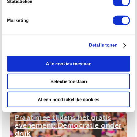
Statistieken
Marketing
Bekijk ook
Details tonen
Hivos reageert op de nieuwe
minister voor Buitenlandse
Handel en Ontwikkelingshulp
Alle cookies toestaan
Selectie toestaan
Alleen noodzakelijke cookies
Praat mee tijdens het gratis
evenement: Democratie onder
druk