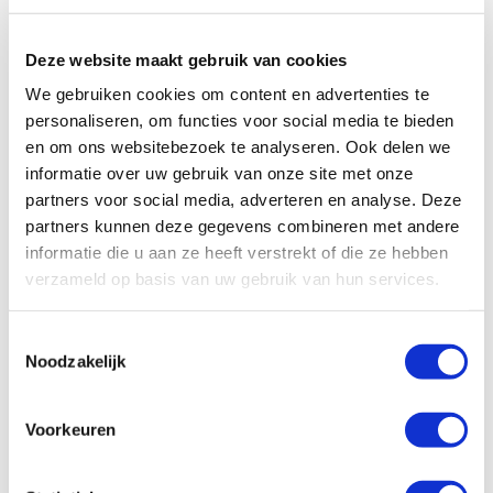
voor iedereen waarborgen. We dringen
er bij de regering op aan om de
Deze website maakt gebruik van cookies
bezuinigingen terug te draaien en te
kiezen voor een beleid dat recht doet
We gebruiken cookies om content en advertenties te
personaliseren, om functies voor social media te bieden
aan de uitdagingen en kansen van deze
en om ons websitebezoek te analyseren. Ook delen we
tijd.”
informatie over uw gebruik van onze site met onze
partners voor social media, adverteren en analyse. Deze
Jouw steun blijft hard nodig
partners kunnen deze gegevens combineren met andere
informatie die u aan ze heeft verstrekt of die ze hebben
De exorbitante bezuinigingen zijn een klap in het
verzameld op basis van uw gebruik van hun services.
gezicht van de activisten die zich over de hele
wereld inzetten voor een betere samenleving.
Toestemmingsselectie
Wij blijven keihard werken om anderen te
Noodzakelijk
ondersteunen, en daarbij wordt de steun van onze
donateurs steeds belangrijker. Wij zijn jullie dan ook
Voorkeuren
enorm dankbaar. Samen kunnen we namelijk blijven
opkomen voor mensenrechten in landen waar die
rechten onder druk staan.