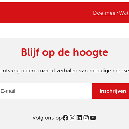
Doe mee
Wat
Blijf op de hoogte
en ontvang iedere maand verhalen van moedige mensen
Email
Inschrijven
Facebook
X
LinkedIn
Instagram
YouTube
Volg ons op