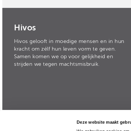
Onze organisatie
Moedige mensen
Hivos in je testament
Onze successen
Noodfonds voor activisten
Jaarverslag
Hivos
Veelgestelde vragen
Hivos gelooft in moedige mensen en in hun
Contact
kracht om zélf hun leven vorm te geven.
Samen komen we op voor gelijkheid en
strijden we tegen machtsmisbruik.
Deze website maakt gebru