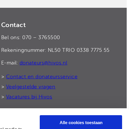
Contact
Bel ons: 070 – 3765500
Rekeningnummer: NL50 TRIO 0338 7775 55
E-mail:
donateurs@hivos.nl
>
Contact en donateursservice
>
Veelgestelde vragen
>
Vacatures bij Hivos
Alle cookies toestaan