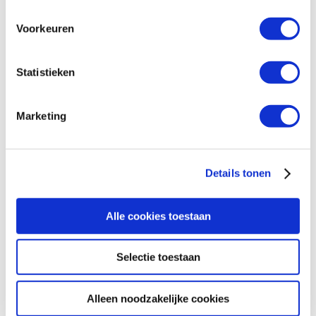
Voorkeuren
Statistieken
Beleidshervormingen stoppen
vrouwenrechtenschendingen
Marketing
in Jordanië
Details tonen
Alle cookies toestaan
Vrouwen in Niger durven weer
Selectie toestaan
naar de kliniek
Alleen noodzakelijke cookies