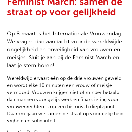
Feminist March: samen de
Onze successen
Noodfonds voor activisten
straat op voor gelijkheid
Jaarverslag
Veelgestelde vragen
Contact
Op 8 maart is het Internationale Vrouwendag.
We vragen dan aandacht voor de wereldwijde
ongelijkheid en onveiligheid van vrouwen en
meisjes. Sluit je aan bij de Feminist March en
laat je stem horen!
Wereldwijd ervaart één op de drie vrouwen geweld
en wordt elke 10 minuten een vrouw of meisje
vermoord. Vrouwen krijgen niet of minder betaald
dan mannen voor gelijk werk en financiering voor
vrouwenrechten is op een historisch dieptepunt.
Daarom gaan we samen de straat op voor gelijkheid,
vrijheid en solidariteit.