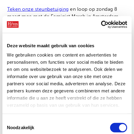
Teken onze steunbetuiging
en loop op zondag 8
maart mee met de Feminist March in Amsterdam.
Samen roepen we het kabinet op om zijn belofte na
te komen en te investeren in een veilige en
gelijkwaardige wereld!
Deze website maakt gebruik van cookies
Teken nu
We gebruiken cookies om content en advertenties te
personaliseren, om functies voor social media te bieden
en om ons websitebezoek te analyseren. Ook delen we
informatie over uw gebruik van onze site met onze
partners voor social media, adverteren en analyse. Deze
Bekijk ook
partners kunnen deze gegevens combineren met andere
informatie die u aan ze heeft verstrekt of die ze hebben
Geen grenzen aan gelijkheid.
verzameld op basis van uw gebruik van hun services.
Investeer in vrouwenrechten
wereldwijd!
Toestemmingsselectie
Noodzakelijk