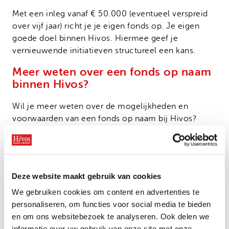
Met een inleg vanaf € 50.000 (eventueel verspreid
over vijf jaar) richt je je eigen fonds op. Je eigen
goede doel binnen Hivos. Hiermee geef je
vernieuwende initiatieven structureel een kans.
Meer weten over een fonds op naam
binnen Hivos?
Wil je meer weten over de mogelijkheden en
voorwaarden van een fonds op naam bij Hivos?
Neem dan contact op met onze donateursafdeling
voor het maken van een afspraak.
De donateursafdeling is van maandag t/m
donderdag telefonisch bereikbaar op 070 376 55 00
Deze website maakt gebruik van cookies
of per e-mail via donateurs@hivos.nl.
We gebruiken cookies om content en advertenties te
personaliseren, om functies voor social media te bieden
Brochure fonds op naam aanvragen
en om ons websitebezoek te analyseren. Ook delen we
informatie over uw gebruik van onze site met onze