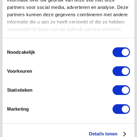
Via onderstaand formulier kun je vrijblijvend de
partners voor social media, adverteren en analyse. Deze
brochure over een fonds op naam bij Hivos
partners kunnen deze gegevens combineren met andere
aanvragen.
informatie die u aan ze heeft verstrekt of die ze hebben
verzameld op basis van uw gebruik van hun services.
Brochure Fonds op Naam
Toestemmingsselectie
Naam
*
Noodzakelijk
Voorkeuren
Aanhef
*
Statistieken
Man
Vrouw
Marketing
Anders
Adres
*
Details tonen