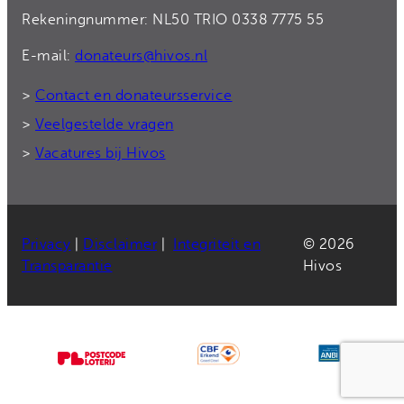
Rekeningnummer: NL50 TRIO 0338 7775 55
E-mail:
donateurs@hivos.nl
>
Contact en donateursservice
>
Veelgestelde vragen
>
Vacatures bij Hivos
Privacy
|
Disclaimer
|
Integriteit en
© 2026
Transparantie
Hivos