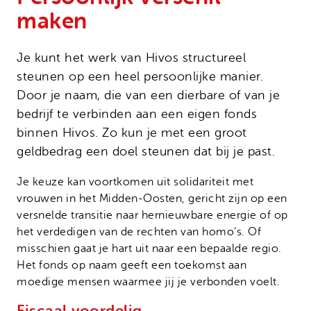
Onze successen
Noodfonds voor activisten
maken
Jaarverslag
Veelgestelde vragen
Je kunt het werk van Hivos structureel
steunen op een heel persoonlijke manier.
Contact
Door je naam, die van een dierbare of van je
bedrijf te verbinden aan een eigen fonds
binnen Hivos. Zo kun je met een groot
geldbedrag een doel steunen dat bij je past.
Je keuze kan voortkomen uit solidariteit met
vrouwen in het Midden-Oosten, gericht zijn op een
versnelde transitie naar hernieuwbare energie of op
het verdedigen van de rechten van homo’s. Of
misschien gaat je hart uit naar een bepaalde regio.
Het fonds op naam geeft een toekomst aan
moedige mensen waarmee jij je verbonden voelt.
Fiscaal voordelig