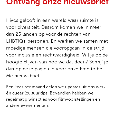
Ontvang onze nieuwsbrief
Onze successen
Noodfonds voor activisten
Jaarverslag
Veelgestelde vragen
Hivos gelooft in een wereld waar ruimte is
voor diversiteit. Daarom komen we in meer
Contact
dan 25 landen op voor de rechten van
LHBTIQ+ personen. En werken we samen met
moedige mensen die vooropgaan in de strijd
voor inclusie en rechtvaardigheid. Wil je op de
hoogte blijven van hoe we dat doen? Schrijf je
dan op deze pagina in voor onze Free to be
Me nieuwsbrief.
Een keer per maand delen we updates uit ons werk
én queer (cultuur)tips. Bovendien hebben we
regelmatig winacties voor filmvoorstellingen en
andere evenementen.