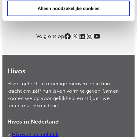
Email
Alleen noodzakelijke cookies
Inschrijven
Facebook
X
LinkedIn
Instagram
YouTube
Volg ons op
Hivos
Hivos gelooft in moedige mensen en in hun
kracht om zélf hun leven vorm te geven. Samen
komen we op voor gelijkheid en strijden we
tegen machtsmisbruik.
Hivos in Nederland
>
Hivos en de politiek