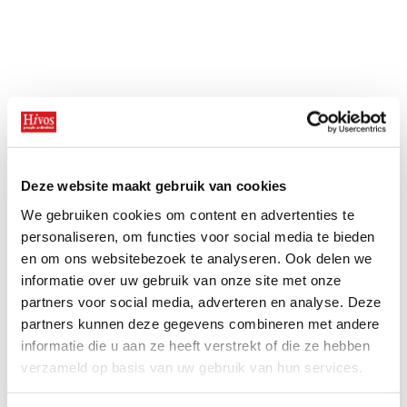
Bekijk ook
Deze website maakt gebruik van cookies
Hoe een jonge ondernemer
Opstaan voor LHBTIQ+
voedsel redt in Zimbabwe
We gebruiken cookies om content en advertenties te
rechten is belangrijker dan
personaliseren, om functies voor social media te bieden
ooit
en om ons websitebezoek te analyseren. Ook delen we
informatie over uw gebruik van onze site met onze
partners voor social media, adverteren en analyse. Deze
partners kunnen deze gegevens combineren met andere
informatie die u aan ze heeft verstrekt of die ze hebben
verzameld op basis van uw gebruik van hun services.