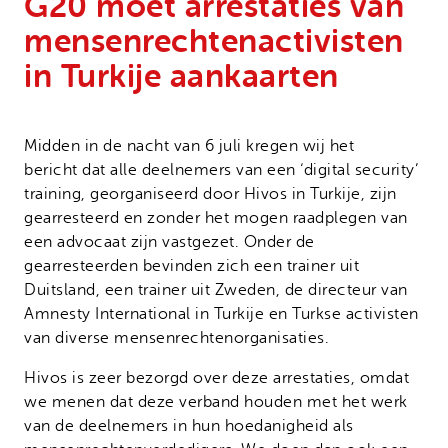
G20 moet arrestaties van
Onze successen
Noodfonds voor activisten
mensenrechtenactivisten
Jaarverslag
in Turkije aankaarten
Veelgestelde vragen
Contact
Midden in de nacht van 6 juli kregen wij het
bericht dat alle deelnemers van een ‘digital security’
training, georganiseerd door Hivos in Turkije, zijn
gearresteerd en zonder het mogen raadplegen van
een advocaat zijn vastgezet. Onder de
gearresteerden bevinden zich een trainer uit
Duitsland, een trainer uit Zweden, de directeur van
Amnesty International in Turkije en Turkse activisten
van diverse mensenrechtenorganisaties.
Hivos is zeer bezorgd over deze arrestaties, omdat
we menen dat deze verband houden met het werk
van de deelnemers in hun hoedanigheid als