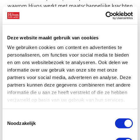
waarom Hivos werkt met maatschappelijke krachten
om er zeker van te zijn dat zij hun werk kunnen
doen en online hun activiteiten veilig kunnen
uitvoeren.
Deze website maakt gebruik van cookies
We gebruiken cookies om content en advertenties te
personaliseren, om functies voor social media te bieden
en om ons websitebezoek te analyseren. Ook delen we
informatie over uw gebruik van onze site met onze
Bekijk ook
partners voor social media, adverteren en analyse. Deze
partners kunnen deze gegevens combineren met andere
Opstaan voor LHBTIQ+
informatie die u aan ze heeft verstrekt of die ze hebben
rechten is belangrijker dan
verzameld op basis van uw gebruik van hun services.
ooit
Toestemmingsselectie
Noodzakelijk