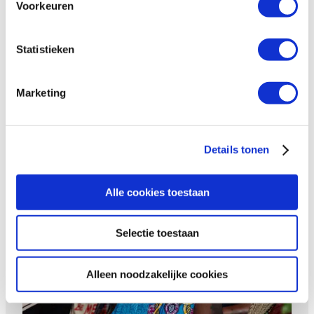
Voorkeuren
Nieuwe mogelijkheden voor
Statistieken
vrouwen in Zimbabwe
Marketing
Details tonen
Alle cookies toestaan
Meer dan 30 jaar opkomen
voor LHBTIQ+ rechten
Selectie toestaan
Alleen noodzakelijke cookies