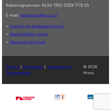
Rekeningnummer: NL50 TRIO 0338 7775 55
E-mail:
donateurs@hivos.nl
>
Contact en donateursservice
>
Veelgestelde vragen
>
Vacatures bij Hivos
Privacy
|
Disclaimer
|
Integriteit en
© 2026
Transparantie
Hivos