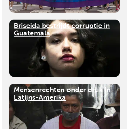
Briseida bestrijdt corruptie in
Guatemala
Mensenrechten onder druk in
Latijns-Amerika