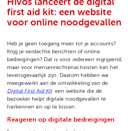
Hivos lanceert de digital
Onze successen
Noodfonds voor activisten
first aid kit: een website
Jaarverslag
voor online noodgevallen
Veelgestelde vragen
Contact
Heb je geen toegang meer tot je accounts?
Krijg je verdachte berichten of online
bedreigingen? Dat is voor iedereen ingrijpend,
maar voor mensenrechtenactivisten kan het
levensgevaarlijk zijn. Daarom hebben we
meegewerkt aan de ontwikkeling van de
Digital First Aid Kit
: een website die de
bezoeker helpt digitale noodgevallen te
herkennen en op te lossen.
Reageren op digitale bedreigingen