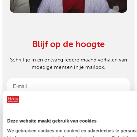
Blijf op de hoogte
Schrijf je in en ontvang iedere maand verhalen van
moedige mensen in je mailbox.
Email
Inschrijven
Deze website maakt gebruik van cookies
Facebook
X
LinkedIn
Instagram
YouTube
Volg ons op
We gebruiken cookies om content en advertenties te personal