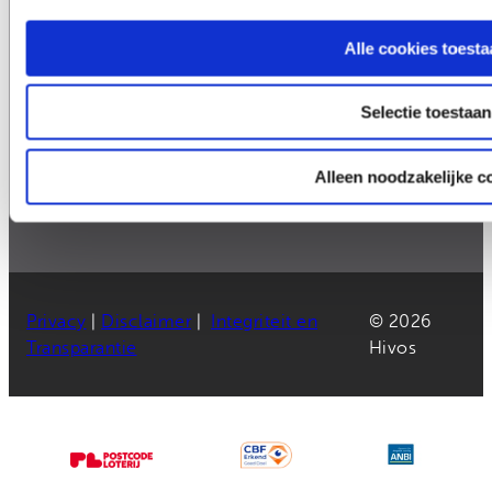
Bel ons: 070 – 3765500
Rekeningnummer: NL50 TRIO 0338 7775 55
Alle cookies toesta
E-mail:
donateurs@hivos.nl
Selectie toestaan
>
Contact en donateursservice
>
Veelgestelde vragen
Alleen noodzakelijke c
>
Vacatures bij Hivos
Privacy
|
Disclaimer
|
Integriteit en
© 2026
Transparantie
Hivos