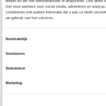
bieden en om ons websitebezoek te analyseren. Ook delen we
met onze partners voor social media, adverteren en analys
combineren met andere informatie die u aan ze heeft verstre
uw gebruik van hun services.
Hivos
Hivos gelooft in moedige mensen en in hun
Toestemmingsselectie
kracht om zélf hun leven vorm te geven. Samen
Noodzakelijk
komen we op voor gelijkheid en strijden we
tegen machtsmisbruik.
Voorkeuren
Hivos in Nederland
Statistieken
>
Hivos en de politiek
>
Onze visie
Marketing
>
Postcode Loterij
Contact