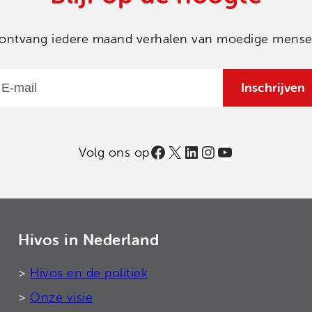
en ontvang iedere maand verhalen van moedige mensen
Email
Inschrijven
Facebook
X
LinkedIn
Instagram
YouTube
Volg ons op
Hivos in Nederland
>
Hivos en de politiek
>
Onze visie