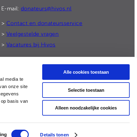
E-mail:
donateurs@hivos.nl
>
Contact en donateursservice
>
Veelgestelde vragen
>
Vacatures bij Hivos
Alle cookies toestaan
© 2026 Hivos
al media te
van onze site
Selectie toestaan
 gegevens
 op basis van
Alleen noodzakelijke cookies
ing
Details tonen