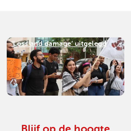
’Loss and damage’ uitgelegd
Blijf op de hoogte