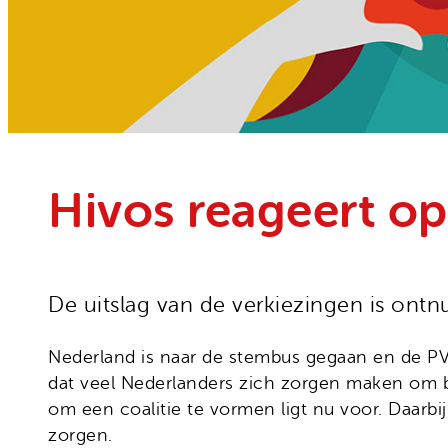
Onze organisatie
Moedige mensen
Hivos in je testament
Onze successen
Noodfonds voor activisten
Jaarverslag
Veelgestelde vragen
Contact
Hivos reageert op
De uitslag van de verkiezingen is ont
Nederland is naar de stembus gegaan en de PVV 
dat veel Nederlanders zich zorgen maken om 
om een coalitie te vormen ligt nu voor. Daarb
zorgen.