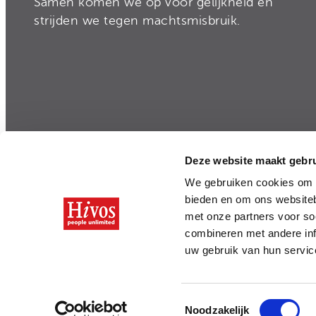
Samen komen we op voor gelijkheid en
strijden we tegen machtsmisbruik.
Deze website maakt gebru
Privacy
|
Disclaimer
|
Integriteit en Transparan
We gebruiken cookies om c
bieden en om ons websiteb
met onze partners voor so
combineren met andere inf
uw gebruik van hun servi
Toestemmingsselectie
Noodzakelijk