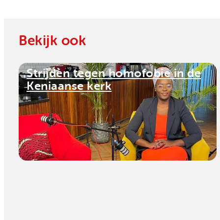
Bekijk ook
Strijden tegen homofobie in de
Keniaanse kerk