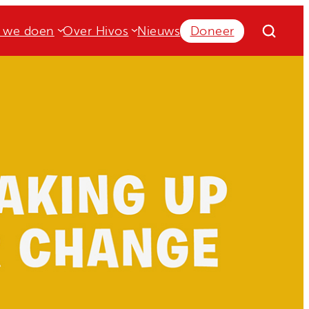
 we doen
Over Hivos
Nieuws
Doneer