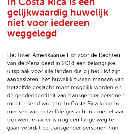
In Costa Rica is een
Onze successen
Noodfonds voor activisten
gelijkwaardig huwelijk
Jaarverslag
niet voor iedereen
Veelgestelde vragen
weggelegd
Contact
Het Inter-Amerikaanse Hof voor de Rechten
van de Mens deed in 2018 een belangrijke
uitspraak voor alle landen die bij het Hof zijn
aangesloten: het huwelijk tussen mensen van
hetzelfde geslacht moet mogelijk worden en
de genderidentiteit van transgender personen
moet erkend worden. In Costa Rica kunnen
mensen van hetzelfde geslacht nu met elkaar
trouwen, maar er is nog een lange weg te
gaan voordat de transgender personen hun