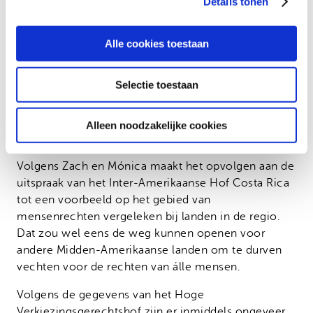
Details tonen
uit: “De gevolgen van de uitspraak voelen dubbel;
het maakt opnieuw pijnlijk duidelijk dat onze
belangen minder zwaar wegen voor de staat. Aan de
Alle cookies toestaan
andere kant heb ik nu eindelijk de kans om mijn
naam te veranderen, waardoor ik al enkele
Selectie toestaan
documenten heb kunnen aanpassen die mij
daardoor verder hebben geholpen.”
Alleen noodzakelijke cookies
Een voorbeeld voor andere landen
Volgens Zach en Mónica maakt het opvolgen aan de
uitspraak van het Inter-Amerikaanse Hof Costa Rica
tot een voorbeeld op het gebied van
mensenrechten vergeleken bij landen in de regio.
Dat zou wel eens de weg kunnen openen voor
andere Midden-Amerikaanse landen om te durven
vechten voor de rechten van álle mensen.
Volgens de gegevens van het Hoge
Verkiezingsgerechtshof zijn er inmiddels ongeveer