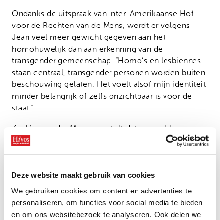
Ondanks de uitspraak van Inter-Amerikaanse Hof
voor de Rechten van de Mens, wordt er volgens
Jean veel meer gewicht gegeven aan het
homohuwelijk dan aan erkenning van de
transgender gemeenschap. “Homo’s en lesbiennes
staan centraal, transgender personen worden buiten
beschouwing gelaten. Het voelt alsof mijn identiteit
minder belangrijk of zelfs onzichtbaar is voor de
staat.”
Zach’s vriendin Monica vertelt dat ze erg blij was
over de goedkeuring van het homohuwelijk, maar
dat ze teleurgesteld was toen ze begreep dat als zij
en Zach zouden trouwen, hun partnerschap
geregistreerd zal worden als een verbintenis tussen
Deze website maakt gebruik van cookies
twee lesbische vrouwen. Zach is wettelijk gezien
We gebruiken cookies om content en advertenties te
een vrouw, en geen man in de ogen van de
personaliseren, om functies voor social media te bieden
burgerlijke stand.
en om ons websitebezoek te analyseren. Ook delen we