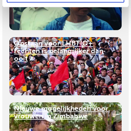
Opstaan voor LHBTIQ+
rechten is belangrijker dan
ooit
Nieuwe mogelijkheden voor
vrouwen in Zimbabwe