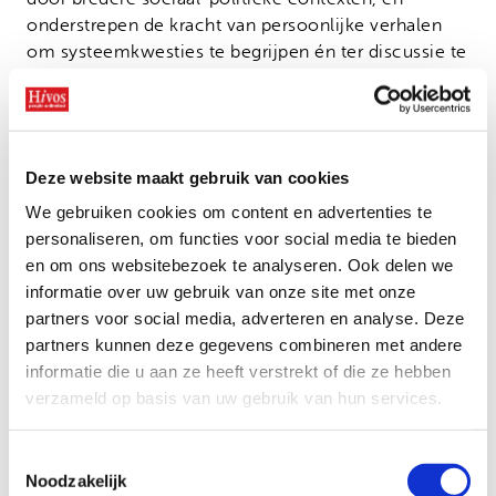
onderstrepen de kracht van persoonlijke verhalen
om systeemkwesties te begrijpen én ter discussie te
stellen.
3. We Need to Talk About… Redrawing the
Lines
Deze website maakt gebruik van cookies
Kaarten en cartografie verschijnen in deze selectie
We gebruiken cookies om content en advertenties te
van vier korte films niet alleen als instrument van
personaliseren, om functies voor social media te bieden
controle, maar ook als middel van verzet,
en om ons websitebezoek te analyseren. Ook delen we
herinnering en het heruitvinden van verloren
informatie over uw gebruik van onze site met onze
ruimtes. Via surveillancenetwerken, uitgewiste
partners voor social media, adverteren en analyse. Deze
buurten en spookachtige geografieën verkennen de
partners kunnen deze gegevens combineren met andere
films landschappen getekend door ontheemding,
informatie die u aan ze heeft verstrekt of die ze hebben
technologische overheersing en politiek geweld.
verzameld op basis van uw gebruik van hun services.
Bekijk het hele festivalprogramma op:
www.leidenshorts.nl
Toestemmingsselectie
Noodzakelijk