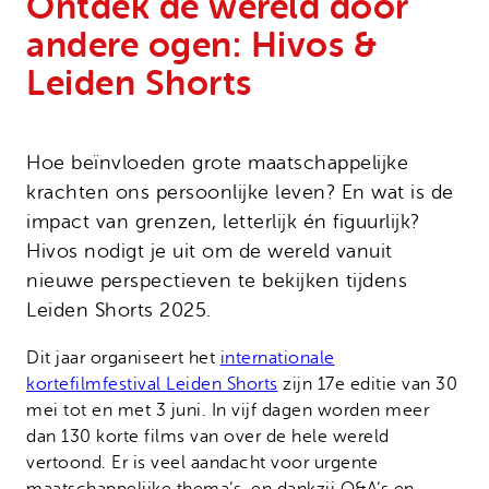
Ontdek de wereld door
Onze successen
Noodfonds voor activisten
andere ogen: Hivos &
Jaarverslag
Leiden Shorts
Veelgestelde vragen
Contact
Hoe beïnvloeden grote maatschappelijke
krachten ons persoonlijke leven? En wat is de
impact van grenzen, letterlijk én figuurlijk?
Hivos nodigt je uit om de wereld vanuit
nieuwe perspectieven te bekijken tijdens
Leiden Shorts 2025.
Dit jaar organiseert het
internationale
kortefilmfestival Leiden Shorts
zijn 17e editie van 30
mei tot en met 3 juni. In vijf dagen worden meer
dan 130 korte films van over de hele wereld
vertoond. Er is veel aandacht voor urgente
maatschappelijke thema’s, en dankzij Q&A’s en