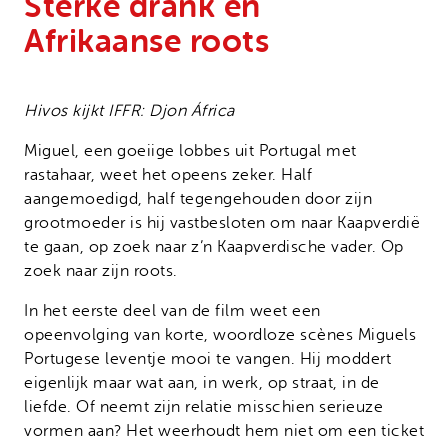
Sterke drank en
Onze successen
Noodfonds voor activisten
Afrikaanse roots
Jaarverslag
Veelgestelde vragen
Hivos kijkt IFFR: Djon África
Contact
Miguel, een goeiige lobbes uit Portugal met
rastahaar, weet het opeens zeker. Half
aangemoedigd, half tegengehouden door zijn
grootmoeder is hij vastbesloten om naar Kaapverdië
te gaan, op zoek naar z’n Kaapverdische vader. Op
zoek naar zijn roots.
In het eerste deel van de film weet een
opeenvolging van korte, woordloze scènes Miguels
Portugese leventje mooi te vangen. Hij moddert
eigenlijk maar wat aan, in werk, op straat, in de
liefde. Of neemt zijn relatie misschien serieuze
vormen aan? Het weerhoudt hem niet om een ticket