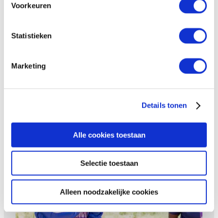
Voorkeuren
Hoe een jonge ondernemer
Opstaan voor LHBTIQ+
voedsel redt in Zimbabwe
Statistieken
rechten is belangrijker dan
ooit
Marketing
Details tonen
Alle cookies toestaan
Nieuwe mogelijkheden voor
vrouwen in Zimbabwe
Selectie toestaan
Alleen noodzakelijke cookies