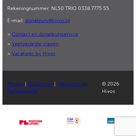
Rekeningnummer: NL50 TRIO 0338 7775 55
E-mail:
donateurs@hivos.nl
>
Contact en donateursservice
>
Veelgestelde vragen
>
Vacatures bij Hivos
Privacy
|
Disclaimer
|
Integriteit en
© 2026
Transparantie
Hivos