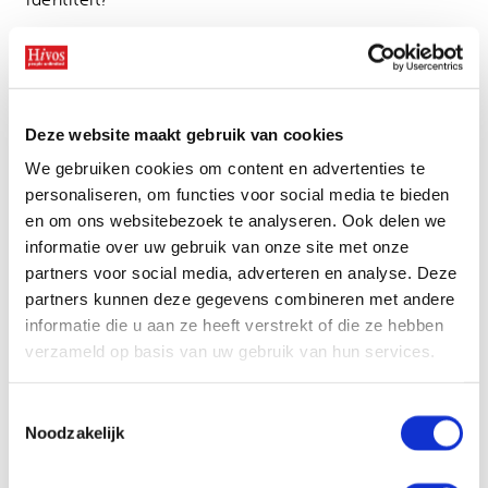
Hij wordt niet eens geaccepteerd als Kaapverdiaan.
Uitgejouwd door een groepje spelende kinderen.
Hier is Miguel, die iets van zijn oorsprong probeert
te achterhalen, in feite vreemdeling. Het is niet het
Deze website maakt gebruik van cookies
eerste en zeker ook niet het laatste inzicht dat hij
We gebruiken cookies om content en advertenties te
krijgt op z’n reis, die in meerdere opzichten
personaliseren, om functies voor social media te bieden
vormend blijkt, met tot het einde de groque als
en om ons websitebezoek te analyseren. Ook delen we
metgezel.
informatie over uw gebruik van onze site met onze
Djon África is tot zaterdag 3 februari te zien op het
partners voor social media, adverteren en analyse. Deze
IFFR. Deze film van João Miller en Filipa Reis dingt
partners kunnen deze gegevens combineren met andere
mee naar de prestigieuze Hivos Tiger Award.
informatie die u aan ze heeft verstrekt of die ze hebben
verzameld op basis van uw gebruik van hun services.
Toestemmingsselectie
Noodzakelijk
Bekijk ook