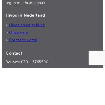
tegen machtsmisbruik.
Hivos in Nederland
>
Hivos en de politiek
>
Onze visie
>
Postcode Loterij
Contact
Bel ons: 070 – 3765500
Rekeningnummer: NL50 TRIO 0338 7775 55
E-mail:
donateurs@hivos.nl
>
Contact en donateursservice
>
Veelgestelde vragen