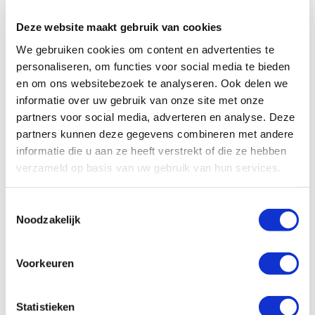
Onze successen
kunnen maken.
Noodfonds voor activisten
Deze website maakt gebruik van cookies
Jaarverslag
Lees meer
We gebruiken cookies om content en advertenties te
Veelgestelde vragen
personaliseren, om functies voor social media te bieden
Contact
en om ons websitebezoek te analyseren. Ook delen we
1
2
informatie over uw gebruik van onze site met onze
Help je mee?
partners voor social media, adverteren en analyse. Deze
partners kunnen deze gegevens combineren met andere
Met jouw steun kunnen vrouwen opkomen
informatie die u aan ze heeft verstrekt of die ze hebben
voor een eerlijke, gelijkwaardige toekomst.
verzameld op basis van uw gebruik van hun services.
Hoe vaak wil je doneren?
Toestemmingsselectie
Eenmalig
Maandelijks
Noodzakelijk
Kies een bedrag
*
Voorkeuren
Doneer gemakkelijk via iDEAL.
50
100
150
ander bedrag
Statistieken