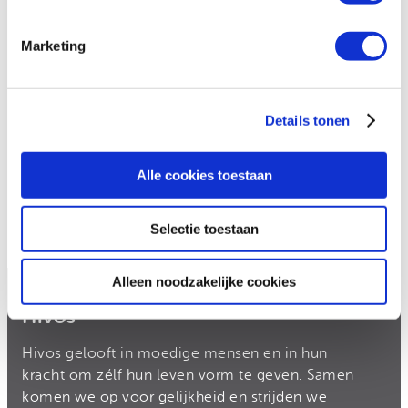
Marketing
Details tonen
Waarom vraagt Hivos om mijn vaste
steun?
Alle cookies toestaan
Kan ik ook direct geld overmaken?
Selectie toestaan
Alleen noodzakelijke cookies
Hivos
Hivos gelooft in moedige mensen en in hun
kracht om zélf hun leven vorm te geven. Samen
komen we op voor gelijkheid en strijden we