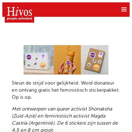
Ga
naar
de
inhoud
Doe mee
Doneer
Steun de strijd voor gelijkheid. Word donateur
Wat we doen
Kom in actie
en ontvang gratis het feministisch stickerpakket.
Free to be Me
Op is op.
Grote gift
Over Hivos
Gendergelijkheid
Met ontwerpen van queer activist Shonaksha
Geven als bedrijf
Onze visie
(Zuid-Azië) en feministisch activist Magda
Klimaatrechtvaardigheid
Belastingvrij schenken
Castría (Argentinië). De 6 stickers zijn tussen de
Onze organisatie
Moedige mensen
Hivos in je testament
4,5 en 8 cm groot.