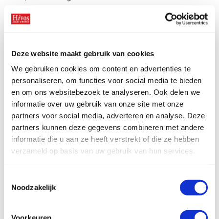
Onze successen
Noodfonds voor activisten
Jaarverslag
1
2
Veelgestelde vragen
Sluit je aan
Deze website maakt gebruik van cookies
Contact
Word vaste donateur en ontvang het unieke
We gebruiken cookies om content en advertenties te
stickerpakket.
personaliseren, om functies voor social media te bieden
en om ons websitebezoek te analyseren. Ook delen we
Ik doneer
*
informatie over uw gebruik van onze site met onze
partners voor social media, adverteren en analyse. Deze
Maandelijks
partners kunnen deze gegevens combineren met andere
informatie die u aan ze heeft verstrekt of die ze hebben
Kies een bedrag
*
verzameld op basis van uw gebruik van hun services.
6
10
20
ander bedrag
Toestemmingsselectie
Noodzakelijk
Voorkeuren