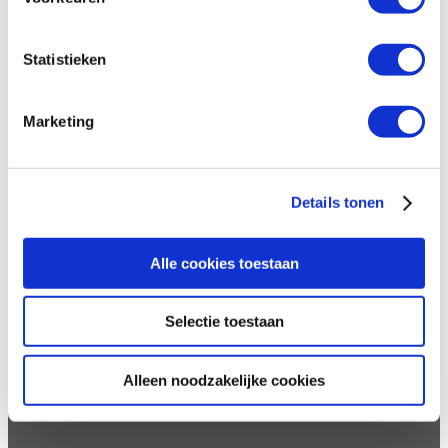
Statistieken
Blijf op de hoogte
Marketing
Schrijf je in en ontvang iedere maand verhalen van
moedige mensen in je mailbox.
Details tonen
Email
Alle cookies toestaan
Inschrijven
Selectie toestaan
Facebook
X
LinkedIn
Instagram
YouTube
Volg ons op
Alleen noodzakelijke cookies