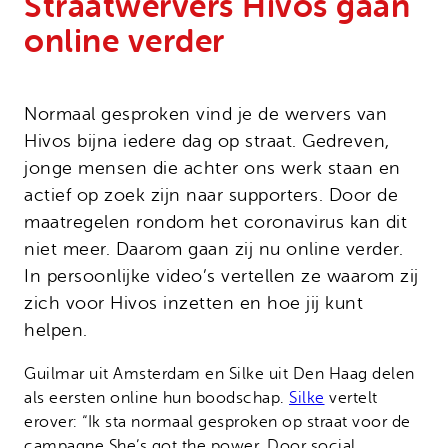
Straatwervers Hivos gaan
Onze successen
Noodfonds voor activisten
online verder
Jaarverslag
Veelgestelde vragen
Contact
Normaal gesproken vind je de wervers van
Hivos bijna iedere dag op straat. Gedreven,
jonge mensen die achter ons werk staan en
actief op zoek zijn naar supporters. Door de
maatregelen rondom het coronavirus kan dit
niet meer. Daarom gaan zij nu online verder.
In persoonlijke video’s vertellen ze waarom zij
zich voor Hivos inzetten en hoe jij kunt
helpen.
Guilmar uit Amsterdam en Silke uit Den Haag delen
als eersten online hun boodschap.
Silke
vertelt
erover: “Ik sta normaal gesproken op straat voor de
campagne She’s got the power. Door social