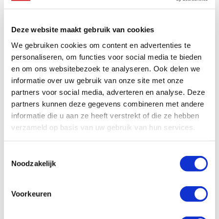
daardoor niet kunnen veroorloven om risico’s uit de
weg te gaan.
Deze website maakt gebruik van cookies
Hoe onvoorspelbaar de omstandigheden ook zijn,
We gebruiken cookies om content en advertenties te
juist dit moment vraagt om wereldwijde solidariteit
personaliseren, om functies voor social media te bieden
en om een open en eerlijke samenleving. In de
en om ons websitebezoek te analyseren. Ook delen we
landen waar we actief zijn en waar we ook in deze
informatie over uw gebruik van onze site met onze
tijden dappere activisten blijven steunen.
partners voor social media, adverteren en analyse. Deze
Met een donatie steun je ons werk. Doneer nu.
partners kunnen deze gegevens combineren met andere
informatie die u aan ze heeft verstrekt of die ze hebben
verzameld op basis van uw gebruik van hun services.
Bekijk ook
Toestemmingsselectie
Noodzakelijk
Free to be Me
Voorkeuren