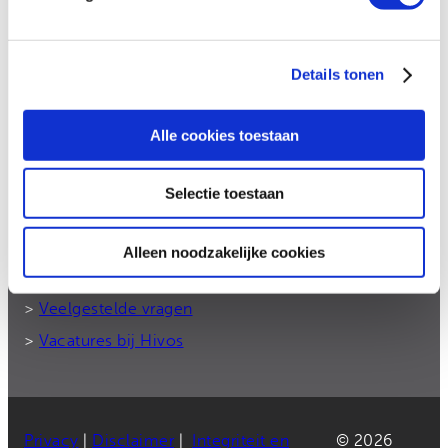
>
Onze visie
>
Postcode Loterij
Details tonen
Contact
Alle cookies toestaan
Bel ons: 070 – 3765500
Rekeningnummer: NL50 TRIO 0338 7775 55
Selectie toestaan
E-mail:
donateurs@hivos.nl
Alleen noodzakelijke cookies
>
Contact en donateursservice
>
Veelgestelde vragen
>
Vacatures bij Hivos
Privacy
|
Disclaimer
|
Integriteit en
© 2026