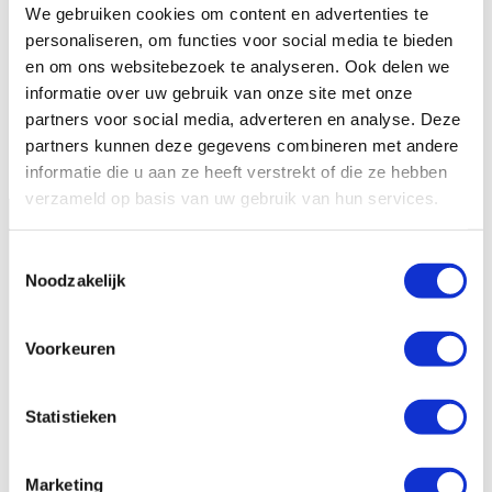
Onze successen
We gebruiken cookies om content en advertenties te
Noodfonds voor activisten
Email
Inschrijven
personaliseren, om functies voor social media te bieden
Jaarverslag
en om ons websitebezoek te analyseren. Ook delen we
Veelgestelde vragen
informatie over uw gebruik van onze site met onze
partners voor social media, adverteren en analyse. Deze
Contact
Facebook
X
LinkedIn
Instagram
YouTube
Volg ons op
partners kunnen deze gegevens combineren met andere
informatie die u aan ze heeft verstrekt of die ze hebben
verzameld op basis van uw gebruik van hun services.
Hivos
Toestemmingsselectie
Noodzakelijk
Hivos gelooft in moedige mensen en in hun
kracht om zélf hun leven vorm te geven. Samen
Voorkeuren
komen we op voor gelijkheid en strijden we
tegen machtsmisbruik.
Statistieken
Hivos in Nederland
Marketing
>
Hivos en de politiek