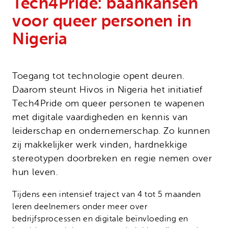
Tech4Pride: baankansen
Onze successen
Noodfonds voor activisten
voor queer personen in
Jaarverslag
Nigeria
Veelgestelde vragen
Contact
Toegang tot technologie opent deuren.
Daarom steunt Hivos in Nigeria het initiatief
Tech4Pride om queer personen te wapenen
met digitale vaardigheden en kennis van
leiderschap en ondernemerschap. Zo kunnen
zij makkelijker werk vinden, hardnekkige
stereotypen doorbreken en regie nemen over
hun leven.
Tijdens een intensief traject van 4 tot 5 maanden
leren deelnemers onder meer over
bedrijfsprocessen en digitale beïnvloeding en