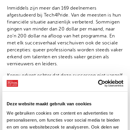
Inmiddels zijn meer dan 169 deelnemers
afgestudeerd bij Tech4Pride. Van de meesten is hun
financiële situatie aanzienlijk verbeterd. Sommigen
gingen van minder dan 20 dollar per maand, naar
zo’n 200 dollar na afloop van het programma. En
met elk succesverhaal verschuiven ook de sociale
percepties: queer professionals worden steeds vaker
erkend om talenten en steeds vaker gezien als
vernieuwers en leiders.
Kenny erkent echter dat deze successen niet vanzelf
kwamen. Er waren beperkte middelen om het
programma draaiende te houden. Zonder stabiele
financiering kunnen veel kandidaten niet beschikken
over basisvoorzieningen zoals computers,
Deze website maakt gebruik van cookies
elektriciteit of veilige werkplekken. Dat laatste is
We gebruiken cookies om content en advertenties te
extra belangrijk in gevallen van familieafwijzing of
personaliseren, om functies voor social media te bieden
bedreigingen na een coming-out. Dankzij de
en om ons websitebezoek te analyseren. Ook delen we