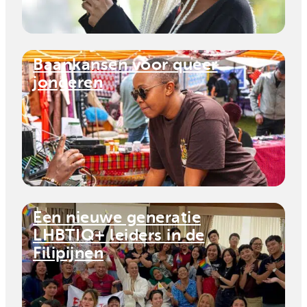
Baankansen voor queer
jongeren
Een nieuwe generatie
LHBTIQ+ leiders in de
Filipijnen