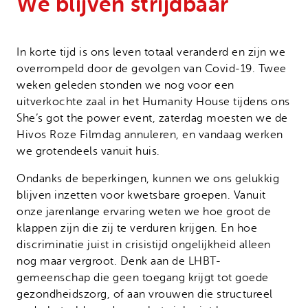
We blijven strijdbaar
Onze successen
Noodfonds voor activisten
Jaarverslag
In korte tijd is ons leven totaal veranderd en zijn we
Veelgestelde vragen
overrompeld door de gevolgen van Covid-19. Twee
Contact
weken geleden stonden we nog voor een
uitverkochte zaal in het Humanity House tijdens ons
She’s got the power event, zaterdag moesten we de
Hivos Roze Filmdag annuleren, en vandaag werken
we grotendeels vanuit huis.
Ondanks de beperkingen, kunnen we ons gelukkig
blijven inzetten voor kwetsbare groepen. Vanuit
onze jarenlange ervaring weten we hoe groot de
klappen zijn die zij te verduren krijgen. En hoe
discriminatie juist in crisistijd ongelijkheid alleen
nog maar vergroot. Denk aan de LHBT-
gemeenschap die geen toegang krijgt tot goede
gezondheidszorg, of aan vrouwen die structureel