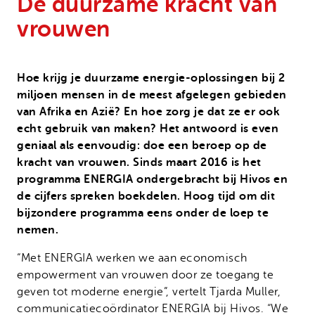
De duurzame kracht van
Onze successen
Noodfonds voor activisten
vrouwen
Jaarverslag
Veelgestelde vragen
Hoe krijg je duurzame energie-oplossingen bij 2
Contact
miljoen mensen in de meest afgelegen gebieden
van Afrika en Azië? En hoe zorg je dat ze er ook
echt gebruik van maken? Het antwoord is even
geniaal als eenvoudig: doe een beroep op de
kracht van vrouwen. Sinds maart 2016 is het
programma ENERGIA ondergebracht bij Hivos en
de cijfers spreken boekdelen. Hoog tijd om dit
bijzondere programma eens onder de loep te
nemen.
“Met ENERGIA werken we aan economisch
empowerment van vrouwen door ze toegang te
geven tot moderne energie”, vertelt Tjarda Muller,
communicatiecoördinator ENERGIA bij Hivos. “We