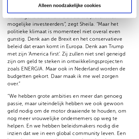
Wat is op dit moment de grootste uitdaging voor
Alleen noodzakelijke cookies
ENERGIA? “Kijk, dat deze aanpak werkt, kunnen we
overtuigend aantonen. Ook als we praten met
mogelijke investeerders”, zegt Sheila. “Maar het
politieke klimaat is momenteel niet overal even
gunstig. Denk aan de Brexit en het conservatieve
beleid dat eraan komt in Europa. Denk aan Trump
met zijn ‘America first’. Zij zullen niet snel geneigd
zijn om geld te steken in ontwikkelingsprojecten
zoals ENERGIA. Maar ook in Nederland worden de
budgetten gekort. Daar maak ik me wel zorgen
over.”
“We hebben grote ambities en meer dan genoeg
passie, maar uiteindelijk hebben we ook gewoon
geld nodig om de motor draaiende te houden, om
nog meer vrouwelijke ondernemers op weg te
helpen. En we hebben beleidsmakers nodig die
inzien dat we in een global community leven. Een