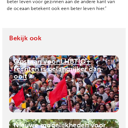
beter leven voor gezinnen aan de andere kant van
de oceaan betekent ook een beter leven hier.”
Bekijk ook
Hoe een jonge ondernemer
Opstaan voor LHBTIQ+
voedsel redt in Zimbabwe
rechten is belangrijker dan
ooit
Nieuwe mogelijkheden voor