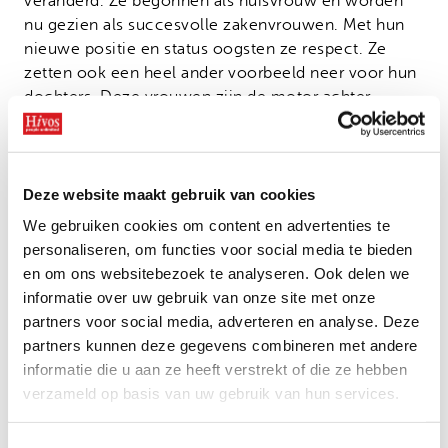
veranderd. Ze begonnen als huisvrouw en worden
nu gezien als succesvolle zakenvrouwen. Met hun
nieuwe positie en status oogsten ze respect. Ze
zetten ook een heel ander voorbeeld neer voor hun
dochters. Deze vrouwen zijn de motor achter
maatschappelijke verandering
Economisch empowerment van vrouwen is de
echte game changer. Deze vrouwen nemen nu hun
Deze website maakt gebruik van cookies
eigen beslissingen en verdienen daar geld mee. Ze
We gebruiken cookies om content en advertenties te
zijn ook mobiel geworden, moeten op pad om hun
personaliseren, om functies voor social media te bieden
afzetmarkt te vinden. Ze komen het huis uit, stappen
en om ons websitebezoek te analyseren. Ook delen we
soms op de fiets of op een motor om bij hun
informatie over uw gebruik van onze site met onze
klanten te komen. Dat alles heeft direct effect op de
partners voor social media, adverteren en analyse. Deze
manier waarop hun echtgenoten, vaders en zonen
partners kunnen deze gegevens combineren met andere
over vrouwen denken en praten. Sommige mannen
informatie die u aan ze heeft verstrekt of die ze hebben
hebben zelfs hun baan opgezegd om mee te helpen
verzameld op basis van uw gebruik van hun services.
in de zaak van hun vrouw.”
Uit onderzoek blijkt dat er nog een belangrijke reden
Toestemmingsselectie