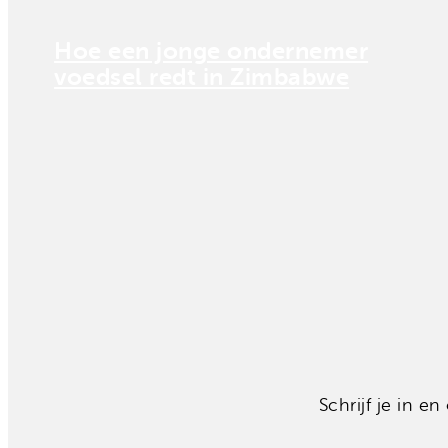
Hoe een jonge ondernemer
voedsel redt in Zimbabwe
Schrijf je in 