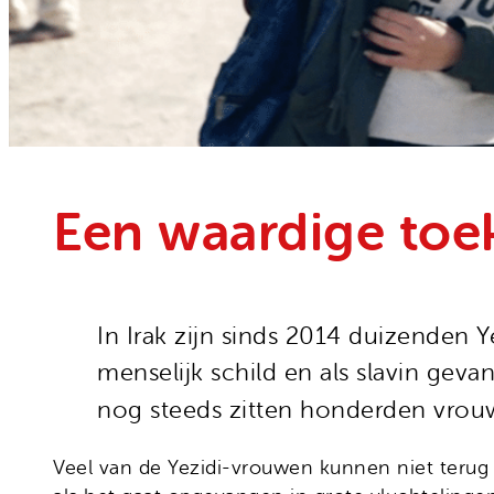
Onze organisatie
Moedige mensen
Hivos in je testament
Onze successen
Noodfonds voor activisten
Jaarverslag
Veelgestelde vragen
Contact
Een waardige toe
In Irak zijn sinds 2014 duizenden Y
menselijk schild en als slavin gev
nog steeds zitten honderden vro
Veel van de Yezidi-vrouwen kunnen niet terug