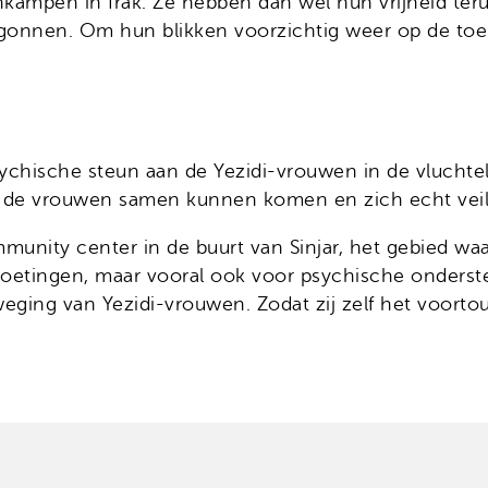
nkampen in Irak. Ze hebben dan wel hun vrijheid ter
egonnen. Om hun blikken voorzichtig weer op de toe
 psychische steun aan de Yezidi-vrouwen in de vlucht
 de vrouwen samen kunnen komen en zich echt veil
mmunity center in de buurt van Sinjar, het gebied 
moetingen, maar vooral ook voor psychische onderst
weging van Yezidi-vrouwen. Zodat zij zelf het voo