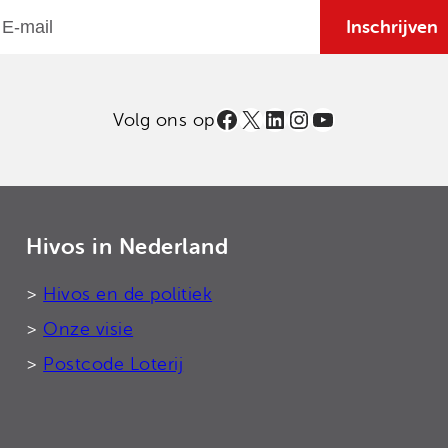
Email
Inschrijven
Facebook
X
LinkedIn
Instagram
YouTube
Volg ons op
Hivos in Nederland
>
Hivos en de politiek
>
Onze visie
>
Postcode Loterij