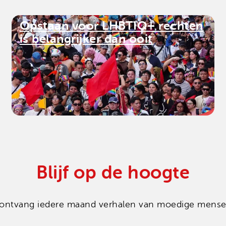
Opstaan voor LHBTIQ+ rechten
is belangrijker dan ooit
Blijf op de hoogte
en ontvang iedere maand verhalen van moedige mensen