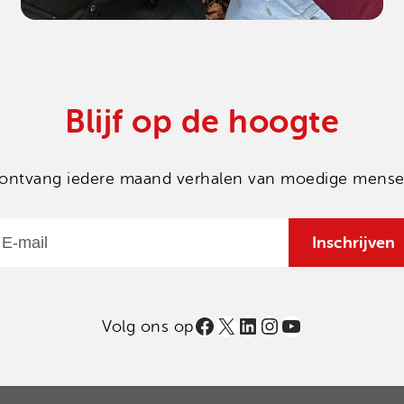
Blijf op de hoogte
en ontvang iedere maand verhalen van moedige mensen
Email
Inschrijven
Facebook
X
LinkedIn
Instagram
YouTube
Volg ons op