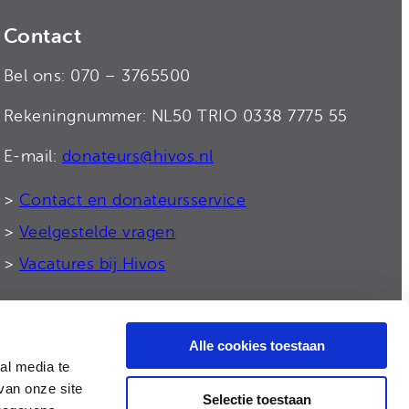
Contact
Bel ons: 070 – 3765500
Rekeningnummer: NL50 TRIO 0338 7775 55
E-mail:
donateurs@hivos.nl
>
Contact en donateursservice
>
Veelgestelde vragen
>
Vacatures bij Hivos
Alle cookies toestaan
© 2026 Hivos
al media te
van onze site
Selectie toestaan