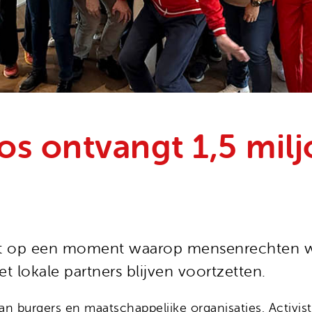
os ontvangt 1,5 mil
mt op een moment waarop mensenrechten we
 lokale partners blijven voortzetten.
n burgers en maatschappelijke organisaties. Activist