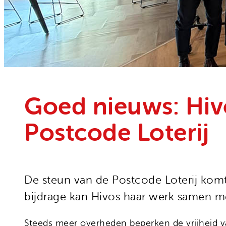
Onze organisatie
Moedige mensen
Hivos in je testament
Onze successen
Noodfonds voor activisten
Jaarverslag
Veelgestelde vragen
Contact
Goed nieuws: Hiv
Postcode Loterij
De steun van de Postcode Loterij ko
bijdrage kan Hivos haar werk samen met
Steeds meer overheden beperken de vrijheid va