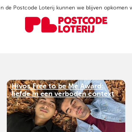
van de Postcode Loterij kunnen we blijven opkomen v
Hivos Free to be Me Award:
liefde in een verboden context