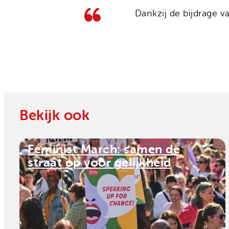
Dankzij de bijdrage 
Bekijk ook
Feminist March: samen de
straat op voor gelijkheid