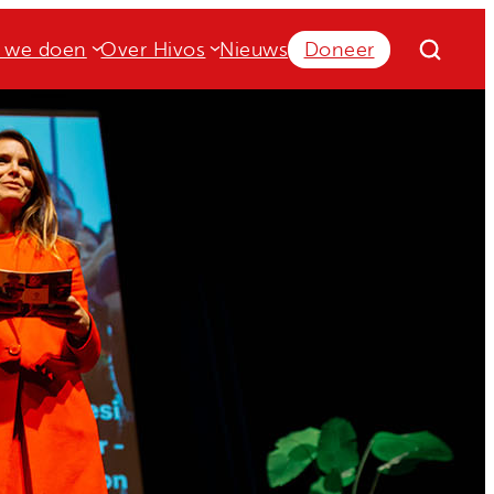
 we doen
Over Hivos
Nieuws
Doneer