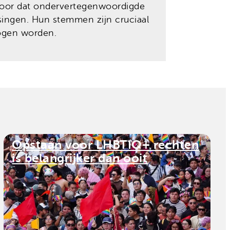
voor dat ondervertegenwoordigde
singen. Hun stemmen zijn cruciaal
mogen worden.
Opstaan voor LHBTIQ+ rechten
is belangrijker dan ooit