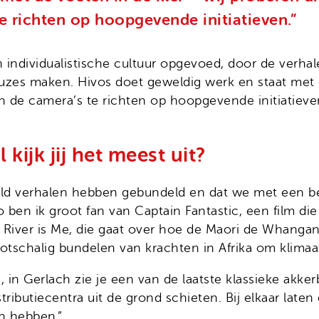
e richten op hoopgevende initiatieven.”
n individualistische cultuur opgevoed, door de ver
zes maken. Hivos doet geweldig werk en staat met d
n de camera’s te richten op hoopgevende initiatieve
 kijk jij het meest uit?
ereld verhalen hebben gebundeld en dat we met een b
o ben ik groot fan van Captain Fantastic, een film d
 River is Me, die gaat over hoe de Maori de Whanga
otschalig bundelen van krachten in Afrika om klimaa
s, in Gerlach zie je een van de laatste klassieke akk
tributiecentra uit de grond schieten. Bij elkaar late
n hebben.”