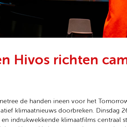
 Hivos richten cam
netree de handen ineen voor het Tomorrow 
atief klimaatnieuws doorbreken. Dinsdag 26
s en indrukwekkende klimaatfilms centraal s