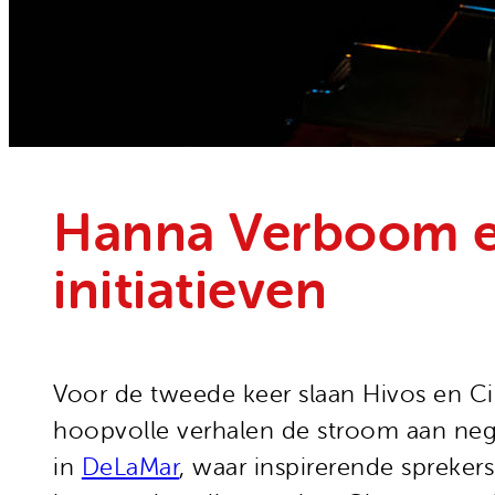
Onze organisatie
Moedige mensen
Hivos in je testament
Onze successen
Noodfonds voor activisten
Jaarverslag
Veelgestelde vragen
Contact
Hanna Verboom en
initiatieven
Voor de tweede keer slaan Hivos en Ci
hoopvolle verhalen de stroom aan neg
in
DeLaMar
, waar inspirerende spreker