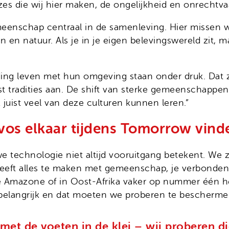
uzes die wij hier maken, de ongelijkheid en onrechtva
emeenschap centraal in de samenleving. Hier missen
n natuur. Als je in je eigen belevingswereld zit, maa
g leven met hun omgeving staan onder druk. Dat zi
t tradities aan. De shift van sterke gemeenschappen 
 juist veel van deze culturen kunnen leren.”
ivos elkaar tijdens Tomorrow vind
 technologie niet altijd vooruitgang betekent. We zi
heeft alles te maken met gemeenschap, je verbonden
Amazone of in Oost-Afrika vaker op nummer één heb
p belangrijk en dat moeten we proberen te bescherme
met de voeten in de klei – wij proberen d