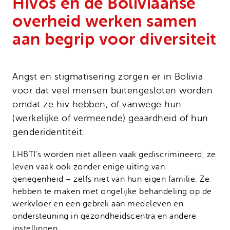
Hivos en de Boliviaanse
Onze successen
Noodfonds voor activisten
overheid werken samen
Jaarverslag
aan begrip voor diversiteit
Veelgestelde vragen
Contact
Angst en stigmatisering zorgen er in Bolivia
voor dat veel mensen buitengesloten worden
omdat ze hiv hebben, of vanwege hun
(werkelijke of vermeende) geaardheid of hun
genderidentiteit.
LHBTI’s worden niet alleen vaak gediscrimineerd, ze
leven vaak ook zonder enige uiting van
genegenheid – zelfs niet van hun eigen familie. Ze
hebben te maken met ongelijke behandeling op de
werkvloer en een gebrek aan medeleven en
ondersteuning in gezondheidscentra en andere
instellingen.