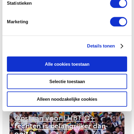
Statistieken
ervoor zorgen dat iedereen zichzelf kan zijn!
Marketing
Bekijk ook
Details tonen
Hivos steunt de Winq Diversity
Awards
Alle cookies toestaan
Selectie toestaan
Alleen noodzakelijke cookies
Opstaan voor LHBTIQ+
rechten is belangrijker dan
ooit