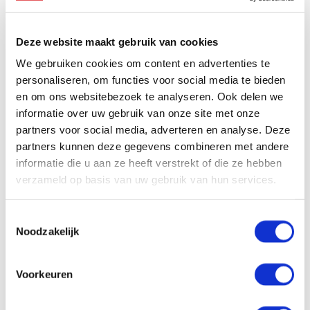
zijn. “Dat we hiv hebben, betekent niet dat we
minder mens zijn, of minder vriendelijkheid en
Deze website maakt gebruik van cookies
genegenheid nodig hebben. Wij zijn nog steeds
jouw collega’s, vrienden en familieleden. Wij
We gebruiken cookies om content en advertenties te
verdienen dezelfde behandeling.”
personaliseren, om functies voor social media te bieden
en om ons websitebezoek te analyseren. Ook delen we
Een waardig leven voor ieder mens
informatie over uw gebruik van onze site met onze
partners voor social media, adverteren en analyse. Deze
Hivos werkt wereldwijd aan acceptatie van de lhbti-
partners kunnen deze gegevens combineren met andere
gemeenschap. In Bolivia doen we dat onder andere
informatie die u aan ze heeft verstrekt of die ze hebben
samen met de overheid. We willen hardnekkige
verzameld op basis van uw gebruik van hun services.
misstanden wegnemen en laten zien hoe belangrijk
warmte en respect zijn. Om die reden hebben we
Toestemmingsselectie
ook
m/f/x
mogelijk gemaakt
; een unieke film die
Noodzakelijk
uitlegt hoe is het is om transgender te zijn. We laten
m/f/x
over de hele wereld zien omdat
onwetendheid vaak de oorzaak is van discriminatie,
Voorkeuren
uitsluiting en geweld. Steun ons werk zodat we in
meer landen initiatieven kunnen ontwikkelen die