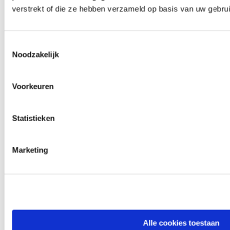
verstrekt of die ze hebben verzameld op basis van uw gebru
Toestemmingsselectie
Noodzakelijk
Blijf op de hoogte
Schrijf je in en ontvang iedere maand verhalen van
Voorkeuren
moedige mensen in je mailbox.
Statistieken
Email
Marketing
Inschrijven
Facebook
X
LinkedIn
Instagram
YouTube
Volg ons op
Alle cookies toestaan