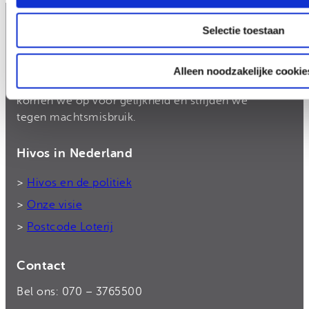
Selectie toestaan
Hivos
Hivos gelooft in moedige mensen en in hun
Alleen noodzakelijke cookie
kracht om zélf hun leven vorm te geven. Samen
komen we op voor gelijkheid en strijden we
tegen machtsmisbruik.
Hivos in Nederland
>
Hivos en de politiek
>
Onze visie
>
Postcode Loterij
Contact
Bel ons: 070 – 3765500