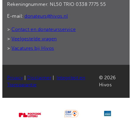
Rekeningnummer: NL50 TRIO 0338 7775 55
E-mail:
donateurs@hivos.nl
>
Contact en donateursservice
>
Veelgestelde vragen
>
Vacatures bij Hivos
Privacy
|
Disclaimer
|
Integriteit en
© 2026
Transparantie
Hivos