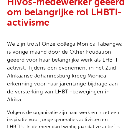
Hivos-medewerker geëerd
Onze successen
Noodfonds voor activisten
om belangrijke rol LHBTI-
Jaarverslag
activisme
Veelgestelde vragen
Contact
We zijn trots! Onze collega Monica Tabengwa
is vorige maand door de Other Foudation
geëerd voor haar belangrijke werk als LHBTI-
activist. Tijdens een evenement in het Zuid-
Afrikaanse Johannesburg kreeg Monica
erkenning voor haar jarenlange bijdrage aan
de versterking van LHBTI-bewegingen in
Afrika.
Volgens de organisatie zijn haar werk en inzet een
inspiratie voor jonge generaties activisten en
LHBTI’s. In de meer dan twintig jaar dat ze actief is