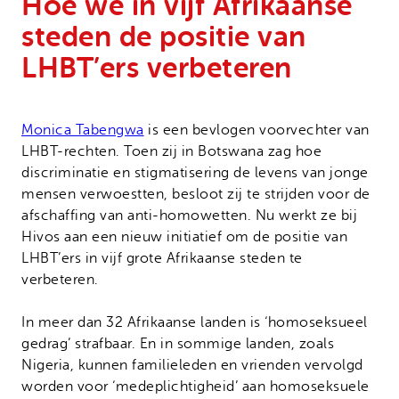
Hoe we in vijf Afrikaanse
Onze successen
Noodfonds voor activisten
steden de positie van
Jaarverslag
LHBT’ers verbeteren
Veelgestelde vragen
Contact
Monica Tabengwa
is een bevlogen voorvechter van
LHBT-rechten. Toen zij in Botswana zag hoe
discriminatie en stigmatisering de levens van jonge
mensen verwoestten, besloot zij te strijden voor de
afschaffing van anti-homowetten. Nu werkt ze bij
Hivos aan een nieuw initiatief om de positie van
LHBT’ers in vijf grote Afrikaanse steden te
verbeteren.
In meer dan 32 Afrikaanse landen is ‘homoseksueel
gedrag’ strafbaar. En in sommige landen, zoals
Nigeria, kunnen familieleden en vrienden vervolgd
worden voor ‘medeplichtigheid’ aan homoseksuele