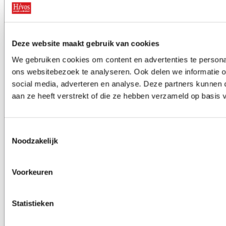
Hivos in Nederland
Deze website maakt gebruik van cookies
>
Hivos en de politiek
We gebruiken cookies om content en advertenties te persona
>
Onze visie
ons websitebezoek te analyseren. Ook delen we informatie o
>
Postcode Loterij
social media, adverteren en analyse. Deze partners kunnen
aan ze heeft verstrekt of die ze hebben verzameld op basis
Contact
Bel ons: 070 – 3765500
Toestemmingsselectie
Noodzakelijk
Rekeningnummer: NL50 TRIO 0338 7775 55
E-mail:
donateurs@hivos.nl
Voorkeuren
>
Contact en donateursservice
Statistieken
>
Veelgestelde vragen
>
Vacatures bij Hivos