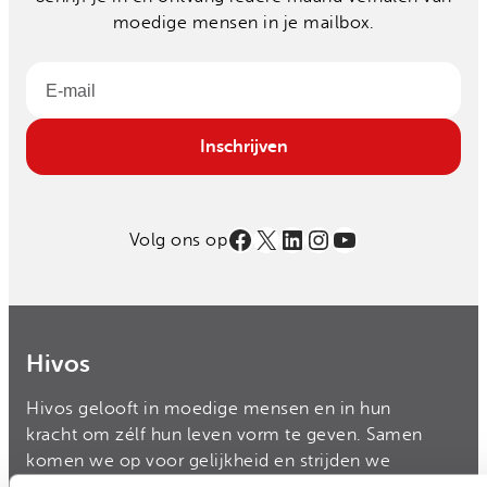
moedige mensen in je mailbox.
Email
Inschrijven
Facebook
X
LinkedIn
Instagram
YouTube
Volg ons op
Hivos
Hivos gelooft in moedige mensen en in hun
kracht om zélf hun leven vorm te geven. Samen
komen we op voor gelijkheid en strijden we
tegen machtsmisbruik.