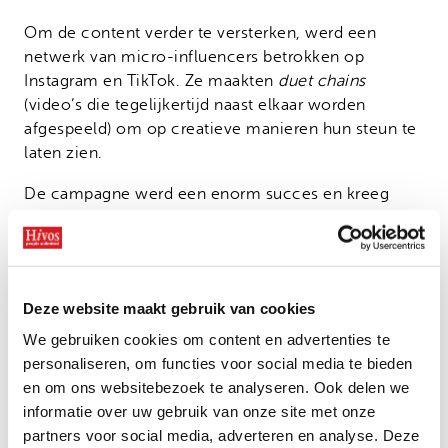
Om de content verder te versterken, werd een
netwerk van micro-influencers betrokken op
Instagram en TikTok. Ze maakten
duet chains
(video’s die tegelijkertijd naast elkaar worden
afgespeeld) om op creatieve manieren hun steun te
laten zien.
De campagne werd een enorm succes en kreeg
aandacht in kranten, radioreclames, tv-interviews en
online blogs. Binnen 4 maanden bereikte de
hoofdvideo meer dan 11 miljoen Nigerianen. Meer
dan 2.000 reacties en 537 berichten met de hashtag
Deze website maakt gebruik van cookies
#MakeWeHalla volgden. Dit is voor een groot deel
te danken aan alle influencers die de campagne
We gebruiken cookies om content en advertenties te
steunden.
personaliseren, om functies voor social media te bieden
en om ons websitebezoek te analyseren. Ook delen we
Echte verandering
informatie over uw gebruik van onze site met onze
partners voor social media, adverteren en analyse. Deze
Nog belangrijker, #MakeWeHalla heeft de stilte