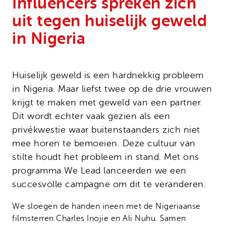
Influencers spreken zich
Onze successen
Noodfonds voor activisten
uit tegen huiselijk geweld
Jaarverslag
in Nigeria
Veelgestelde vragen
Contact
Huiselijk geweld is een hardnekkig probleem
in Nigeria. Maar liefst twee op de drie vrouwen
krijgt te maken met geweld van een partner.
Dit wordt echter vaak gezien als een
privékwestie waar buitenstaanders zich niet
mee horen te bemoeien. Deze cultuur van
stilte houdt het probleem in stand. Met ons
programma We Lead lanceerden we een
succesvolle campagne om dit te veranderen.
We sloegen de handen ineen met de Nigeriaanse
filmsterren Charles Inojie en Ali Nuhu. Samen