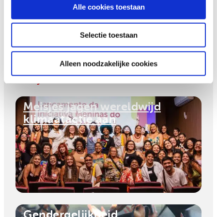
genderongelijkheid aan te pakken en
Alle cookies toestaan
vrouwenrechten te verbeteren.
Selectie toestaan
Alleen noodzakelijke cookies
Bekijk ook
Meisjes jagen wereldwijd
klimaatactie aan
Gendergelijkheid