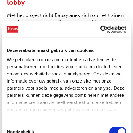
lobby
Met het project richt Babaylanes zich op het trainen
van deze organisaties. “Wat we hen willen
meegeven, is dat diversiteit er mag zijn en dat we
allemaal rechten hebben. Dat de overheid ons niet
mag vergeten bij besluitvorming en het vormgeven
Deze website maakt gebruik van cookies
van overheidsprogramma’s. Daarnaast trainen we
hen onder meer in kennis rond gezondheid en leren
We gebruiken cookies om content en advertenties te
we ze om te gaan met discriminatie, intimidatie en
personaliseren, om functies voor social media te bieden
geweld.”
en om ons websitebezoek te analyseren. Ook delen we
informatie over uw gebruik van onze site met onze
Tenslotte ondersteunt Babaylanes bij
partners voor social media, adverteren en analyse. Deze
organisatieontwikkeling. “We helpen organisaties
partners kunnen deze gegevens combineren met andere
met het opstellen van hun missie, visie en doelen en
informatie die u aan ze heeft verstrekt of die ze hebben
met het voldoen aan de eisen van de overheid om
verzameld op basis van uw gebruik van hun services.
formeel erkend te worden. Ook we geven hen
handvatten om in gesprek te gaan met lokale
Toestemmingsselectie
overheden en te pleiten voor inclusiever beleid of
Noodzakelijk