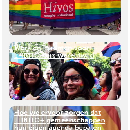
Werk en inkomen voor
LHBTIQ+’ers wereldwijd
Hoe we ervoor zorgen dat
LHBTIQ+ gemeenschappen
hun eigen agenda bepalen