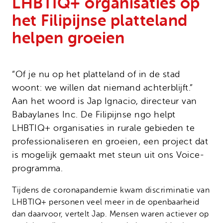
LHBTIQ+ organisaties op
Onze successen
Noodfonds voor activisten
het Filipijnse platteland
Jaarverslag
helpen groeien
Veelgestelde vragen
Contact
“Of je nu op het platteland of in de stad
woont: we willen dat niemand achterblijft.”
Aan het woord is Jap Ignacio, directeur van
Babaylanes Inc. De Filipijnse ngo helpt
LHBTIQ+ organisaties in rurale gebieden te
professionaliseren en groeien, een project dat
is mogelijk gemaakt met steun uit ons Voice-
programma.
Tijdens de coronapandemie kwam discriminatie van
LHBTIQ+ personen veel meer in de openbaarheid
dan daarvoor, vertelt Jap. Mensen waren actiever op