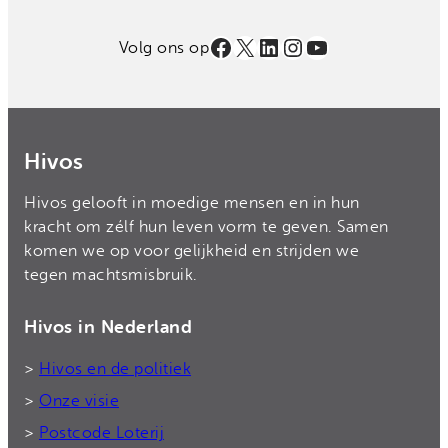
Facebook
X
LinkedIn
Instagram
YouTube
Volg ons op
Hivos
Hivos gelooft in moedige mensen en in hun
kracht om zélf hun leven vorm te geven. Samen
komen we op voor gelijkheid en strijden we
tegen machtsmisbruik.
Hivos in Nederland
>
Hivos en de politiek
>
Onze visie
>
Postcode Loterij