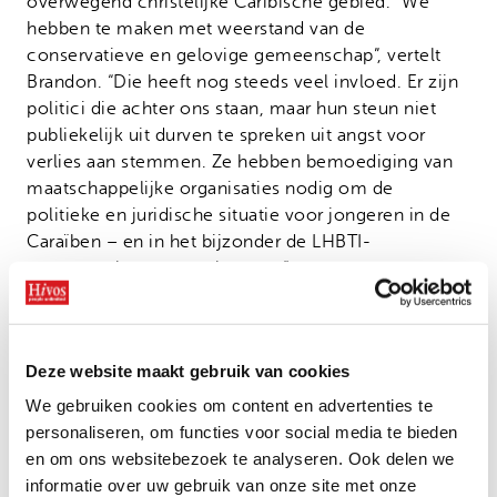
overwegend christelijke Caribische gebied. “We
hebben te maken met weerstand van de
conservatieve en gelovige gemeenschap”, vertelt
Brandon. “Die heeft nog steeds veel invloed. Er zijn
politici die achter ons staan, maar hun steun niet
publiekelijk uit durven te spreken uit angst voor
verlies aan stemmen. Ze hebben bemoediging van
maatschappelijke organisaties nodig om de
politieke en juridische situatie voor jongeren in de
Caraïben – en in het bijzonder de LHBTI-
gemeenschap – te verbeteren.”
Volgens Brandon zijn veel mensen niet goed
geïnformeerd over het onderwerp en niet goed op
de hoogte van het werk dat de organisaties doen. “Er
Deze website maakt gebruik van cookies
zijn mensen die denken dat we pedofilie promoten!
We gebruiken cookies om content en advertenties te
Dat is waarom educatie zo ontzettend belangrijk is.
personaliseren, om functies voor social media te bieden
LHBTI’s zijn niet anders dan andere mensen.” Vanaf
en om ons websitebezoek te analyseren. Ook delen we
de start van het programma lobbyt
Right Here Right
informatie over uw gebruik van onze site met onze