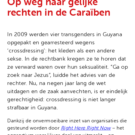
Op weg naar gelijke
Onze successen
Noodfonds voor activisten
rechten in de Caraïben
Jaarverslag
Veelgestelde vragen
Contact
In 2009 werden vier transgenders in Guyana
opgepakt en gearresteerd wegens
‘crossdressing’: het kleden als een andere
sekse. In de rechtbank kregen ze te horen dat
ze verward waren over hun seksualiteit. “Ga op
zoek naar Jezus”, luidde het advies van de
rechter. Nu, na negen jaar lang de wet
uitdagen en de zaak aanvechten, is er eindelijk
gerechtigheid: crossdressing is niet langer
strafbaar in Guyana.
Dankzij de onvermoeibare inzet van organisaties die
gesteund worden door
Right Here Right Now
– het