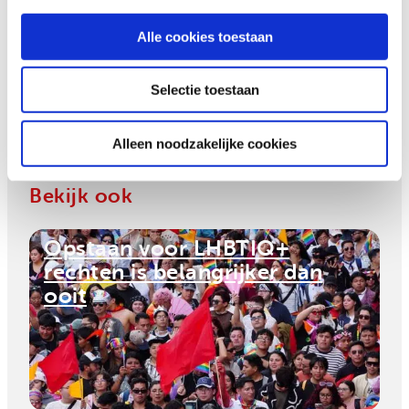
De recente successen in de regio stemmen Brandon
hoopvol. “Beetje bij beetje verandert er iets hier.
Alle cookies toestaan
Hopelijk dragen onze steun en trainingen bij aan
meer successen in de toekomst. We zijn op de
Selectie toestaan
goede weg naar gelijke rechten.”
Alleen noodzakelijke cookies
Bekijk ook
Opstaan voor LHBTIQ+
rechten is belangrijker dan
ooit