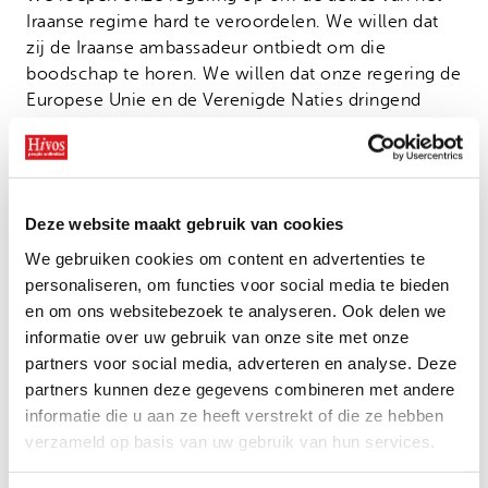
Iraanse regime hard te veroordelen. We willen dat
zij de Iraanse ambassadeur ontbiedt om die
boodschap te horen. We willen dat onze regering de
Europese Unie en de Verenigde Naties dringend
oproept om het geweld te veroordelen, om sancties
tegen de machthebbers in Iran in te stellen en de
vrouwen in Iran hun vrijheid terug te geven.
We roepen jou op om je bij ons aan te sluiten.
Deze website maakt gebruik van cookies
We gebruiken cookies om content en advertenties te
Wees niet stil!
personaliseren, om functies voor social media te bieden
Mahsa Jina Amini.
en om ons websitebezoek te analyseren. Ook delen we
informatie over uw gebruik van onze site met onze
Zeg haar naam!
partners voor social media, adverteren en analyse. Deze
partners kunnen deze gegevens combineren met andere
Kom ook naar de solidariteitsdemonstratie op
informatie die u aan ze heeft verstrekt of die ze hebben
zaterdag 8 oktober 2022 in Den Haag op het
verzameld op basis van uw gebruik van hun services.
Malieveld vanaf 14.00 uur en
teken de oproep aan
de Nederlandse regering
.