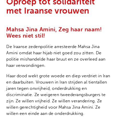
Oproep tot solidariteit
Onze successen
Noodfonds voor activisten
met Iraanse vrouwen
Jaarverslag
Veelgestelde vragen
Mahsa Jina Amini, Zeg haar naam!
Contact
Wees niet stil!
De Iraanse zedenpolitie arresteerde Mahsa Jina
Amini omdat haar hijab niet goed zou zitten. De
politie mishandelde haar bruut en ze overleed aan
haar verwondingen.
Haar dood wekt grote woede en diep verdriet in Iran
en daarbuiten. Vrouwen in Iran strijden al tientallen
jaren tegen onvrijheid, onderdrukking en
discriminatie. Ze weigeren tweederangsburgers te
zijn. Ze willen vrijheid. Ze willen verandering. Ze
willen gerechtigheid voor Mahsa Jina Amini. Ze
willen een einde aan de onderdrukking.